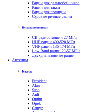
Рации для дальнобойщиков
Рации для такси
Рации для полиции
Судовые речные рации
По характеристикам
CB радиостанции 27 МГц
UHF рации 400-520 МГц
VHF рации 136-174 МГц
Low Band рации 29-57 МГц
Двухдиапазонные рации
Антенны
Бренды
President
Alan
Sirio
Anli
Optim
Opek
Спрут