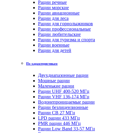
Рации речные
Рации морские
Рации авиационные
Рации для леса
Рации для горнолыжников
Рации профессиональные
Рации любительские
Рации для туризма и спорта
Рации военные
Рации для детей
По характеристикам
Двухдиапазонные рации
Мощные рации
Маленькие рации
Рации UHF 400-520 МГц
Рации VHF 136-174 МГц
Водонепроницаемые рации
Рации безлицензионные
Рации CB 27 МГц
LPD рации 433 МГц
PMR рации 446 МГц
Рации Low Band 33-57 МГц