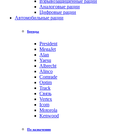
Взрывозащищенные рации
Аналоговые рации
Цифровые рации
Автомобильные рации
Бренды
President
MegaJet
Alan
Yaesu
Albrecht
Alinco
Comrade
Optim
Track
Связь
Vertex
Icom
Motorola
Kenwood
По назначению