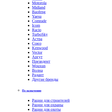
Motorola
Midland
Baofeng
Yaesu
Comrade
Icom
Racio
TurboSky
Астра
Союз
Kenwood
Vector
Аргут
Президент
Wouxun
Волна
Радант
Другие бренды
По назначению
Рации для строителей
Рации для охраны
Рации для охоты