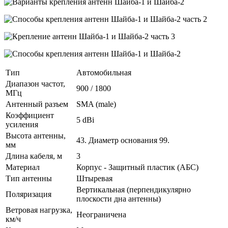
Тип
Автомобильная
Диапазон частот,
900 / 1800
МГц
Антенный разъем
SMA (male)
Коэффициент
5 dBi
усиления
Высота антенны,
43. Диаметр основания 99.
мм
Длина кабеля, м
3
Материал
Корпус - Защитный пластик (АБС)
Тип антенны
Штыревая
Вертикальная (перпендикулярно
Поляризация
плоскости дна антенны)
Ветровая нагрузка,
Неограничена
км/ч