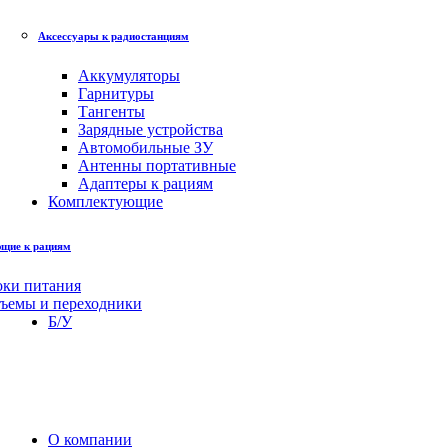
Аксессуары к радиостанциям
Аккумуляторы
Гарнитуры
Тангенты
Зарядные устройства
Автомобильные ЗУ
Антенны портативные
Адаптеры к рациям
Комплектующие
щие к рациям
оки питания
зъемы и переходники
Б/У
О компании