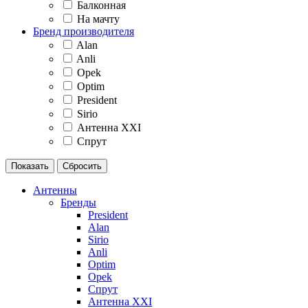
Балконная
На мачту
Бренд производителя
Alan
Anli
Opek
Optim
President
Sirio
Антенна XXI
Спрут
Антенны
Бренды
President
Alan
Sirio
Anli
Optim
Opek
Спрут
Антенна XXI