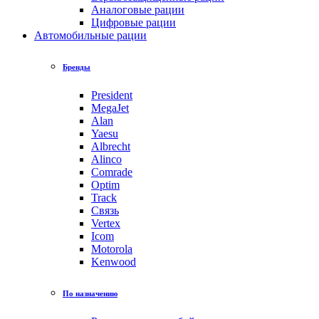
Аналоговые рации
Цифровые рации
Автомобильные рации
Бренды
President
MegaJet
Alan
Yaesu
Albrecht
Alinco
Comrade
Optim
Track
Связь
Vertex
Icom
Motorola
Kenwood
По назначению