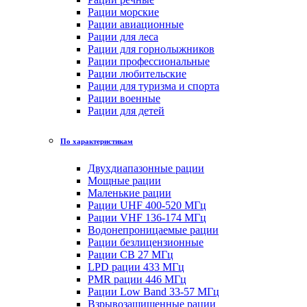
Рации морские
Рации авиационные
Рации для леса
Рации для горнолыжников
Рации профессиональные
Рации любительские
Рации для туризма и спорта
Рации военные
Рации для детей
По характеристикам
Двухдиапазонные рации
Мощные рации
Маленькие рации
Рации UHF 400-520 МГц
Рации VHF 136-174 МГц
Водонепроницаемые рации
Рации безлицензионные
Рации CB 27 МГц
LPD рации 433 МГц
PMR рации 446 МГц
Рации Low Band 33-57 МГц
Взрывозащищенные рации