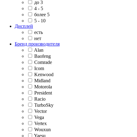
до 3
4 - 5
более 5
5 - 10
Дисплей
есть
нет
Бренд производителя
Alan
Baofeng
Comrade
Icom
Kenwood
Midland
Motorola
President
Racio
TurboSky
Vector
Vega
Vertex
Wouxun
Yaesu