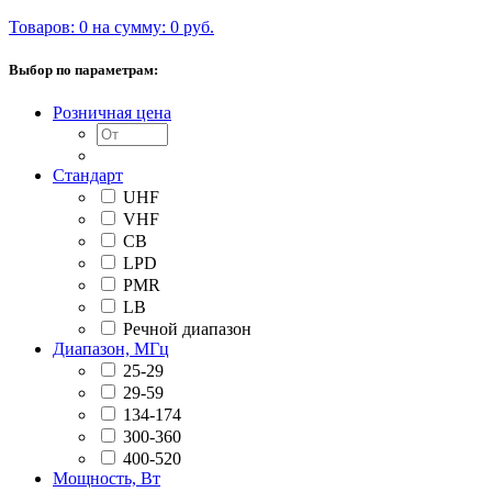
Товаров: 0 на сумму: 0 руб.
Выбор по параметрам:
Розничная цена
Стандарт
UHF
VHF
CB
LPD
PMR
LB
Речной диапазон
Диапазон, МГц
25-29
29-59
134-174
300-360
400-520
Мощность, Вт