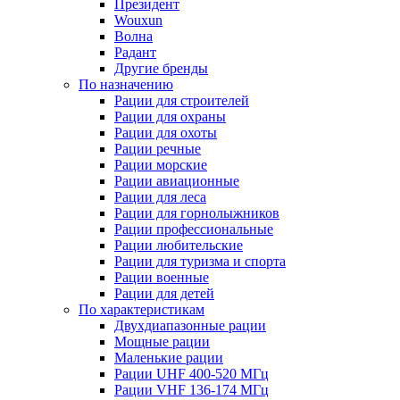
Президент
Wouxun
Волна
Радант
Другие бренды
По назначению
Рации для строителей
Рации для охраны
Рации для охоты
Рации речные
Рации морские
Рации авиационные
Рации для леса
Рации для горнолыжников
Рации профессиональные
Рации любительские
Рации для туризма и спорта
Рации военные
Рации для детей
По характеристикам
Двухдиапазонные рации
Мощные рации
Маленькие рации
Рации UHF 400-520 МГц
Рации VHF 136-174 МГц