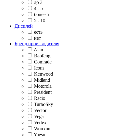
до 3
4 - 5
более 5
5 - 10
Дисплей
есть
нет
Бренд производителя
Alan
Baofeng
Comrade
Icom
Kenwood
Midland
Motorola
President
Racio
TurboSky
Vector
Vega
Vertex
Wouxun
Yaesu