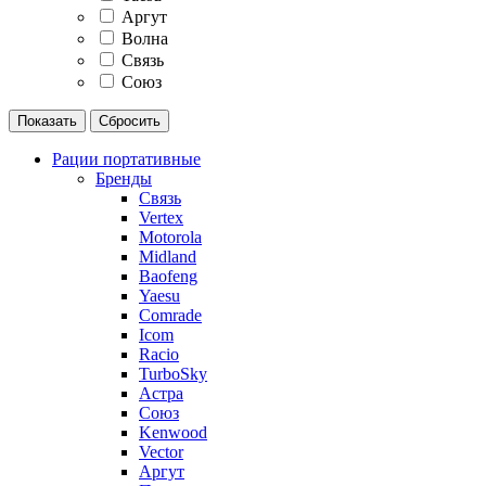
Аргут
Волна
Связь
Союз
Рации портативные
Бренды
Связь
Vertex
Motorola
Midland
Baofeng
Yaesu
Comrade
Icom
Racio
TurboSky
Астра
Союз
Kenwood
Vector
Аргут