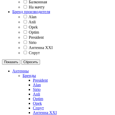
Балконная
На мачту
Бренд производителя
Alan
Anli
Opek
Optim
President
Sirio
Антенна XXI
Спрут
Антенны
Бренды
President
Alan
Sirio
Anli
Optim
Opek
Спрут
Антенна XXI