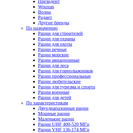
Президент
Wouxun
Волна
Радант
Другие бренды
По назначению
Рации для строителей
Рации для охраны
Рации для охоты
Рации речные
Рации морские
Рации авиационные
Рации для леса
Рации для горнолыжников
Рации профессиональные
Рации любительские
Рации для туризма и спорта
Рации военные
Рации для детей
По характеристикам
Двухдиапазонные рации
Мощные рации
Маленькие рации
Рации UHF 400-520 МГц
Рации VHF 136-174 МГц