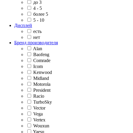
до 3
4 - 5
более 5
5 - 10
Дисплей
есть
нет
Бренд производителя
Alan
Baofeng
Comrade
Icom
Kenwood
Midland
Motorola
President
Racio
TurboSky
Vector
Vega
Vertex
Wouxun
Yaesu