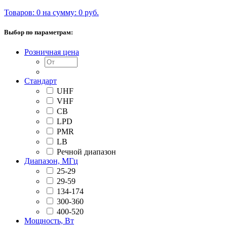
Товаров: 0 на сумму: 0 руб.
Выбор по параметрам:
Розничная цена
Стандарт
UHF
VHF
CB
LPD
PMR
LB
Речной диапазон
Диапазон, МГц
25-29
29-59
134-174
300-360
400-520
Мощность, Вт