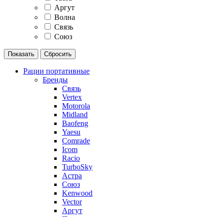
Аргут
Волна
Связь
Союз
Рации портативные
Бренды
Связь
Vertex
Motorola
Midland
Baofeng
Yaesu
Comrade
Icom
Racio
TurboSky
Астра
Союз
Kenwood
Vector
Аргут