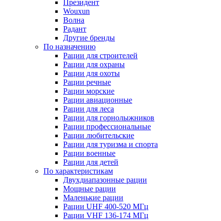
Президент
Wouxun
Волна
Радант
Другие бренды
По назначению
Рации для строителей
Рации для охраны
Рации для охоты
Рации речные
Рации морские
Рации авиационные
Рации для леса
Рации для горнолыжников
Рации профессиональные
Рации любительские
Рации для туризма и спорта
Рации военные
Рации для детей
По характеристикам
Двухдиапазонные рации
Мощные рации
Маленькие рации
Рации UHF 400-520 МГц
Рации VHF 136-174 МГц