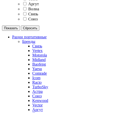
Аргут
Волна
Связь
Союз
Рации портативные
Бренды
Связь
Vertex
Motorola
Midland
Baofeng
Yaesu
Comrade
Icom
Racio
TurboSky
Астра
Союз
Kenwood
Vector
Аргут