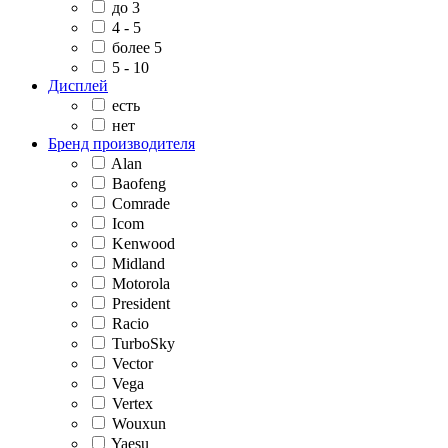
до 3
4 - 5
более 5
5 - 10
Дисплей
есть
нет
Бренд производителя
Alan
Baofeng
Comrade
Icom
Kenwood
Midland
Motorola
President
Racio
TurboSky
Vector
Vega
Vertex
Wouxun
Yaesu