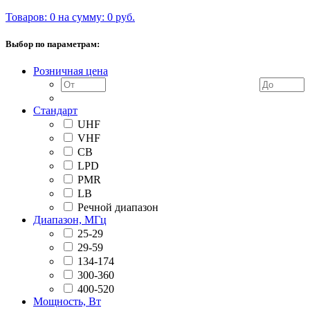
Товаров: 0 на сумму: 0 руб.
Выбор по параметрам:
Розничная цена
Стандарт
UHF
VHF
CB
LPD
PMR
LB
Речной диапазон
Диапазон, МГц
25-29
29-59
134-174
300-360
400-520
Мощность, Вт