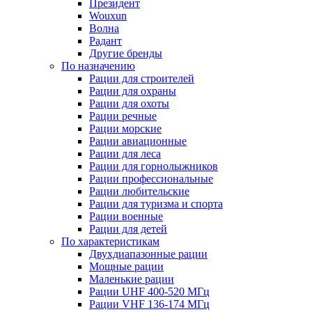
Президент
Wouxun
Волна
Радант
Другие бренды
По назначению
Рации для строителей
Рации для охраны
Рации для охоты
Рации речные
Рации морские
Рации авиационные
Рации для леса
Рации для горнолыжников
Рации профессиональные
Рации любительские
Рации для туризма и спорта
Рации военные
Рации для детей
По характеристикам
Двухдиапазонные рации
Мощные рации
Маленькие рации
Рации UHF 400-520 МГц
Рации VHF 136-174 МГц