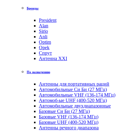
Бренды
President
Alan
Sirio
Anli
Optim
Opek
Спрут
Антенна XXI
По назначению
Антенны для портативных раций
Автомобильные Си Би (27 МГц)
Автомобильные VHF (136-174 МГц)
Автомоб-ые UHF (400-520 МГц)
Автомобильные двухдиапазонные
Базовые Си Би (27 МГц)
Базовые VHF (136-174 МГц)
Базовые UHF (400-520 МГц)
Антенны речного диапазона