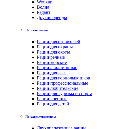
Wouxun
Волна
Радант
Другие бренды
По назначению
Рации для строителей
Рации для охраны
Рации для охоты
Рации речные
Рации морские
Рации авиационные
Рации для леса
Рации для горнолыжников
Рации профессиональные
Рации любительские
Рации для туризма и спорта
Рации военные
Рации для детей
По характеристикам
Двухдиапазонные рации