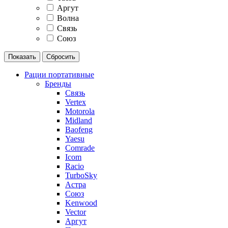
Аргут
Волна
Связь
Союз
Рации портативные
Бренды
Связь
Vertex
Motorola
Midland
Baofeng
Yaesu
Comrade
Icom
Racio
TurboSky
Астра
Союз
Kenwood
Vector
Аргут