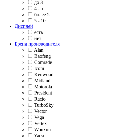
до 3
4 - 5
более 5
5 - 10
Дисплей
есть
нет
Бренд производителя
Alan
Baofeng
Comrade
Icom
Kenwood
Midland
Motorola
President
Racio
TurboSky
Vector
Vega
Vertex
Wouxun
Yaesu