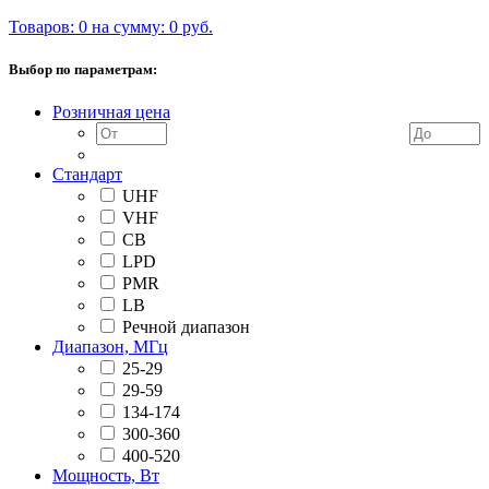
Товаров: 0 на сумму: 0 руб.
Выбор по параметрам:
Розничная цена
Стандарт
UHF
VHF
CB
LPD
PMR
LB
Речной диапазон
Диапазон, МГц
25-29
29-59
134-174
300-360
400-520
Мощность, Вт