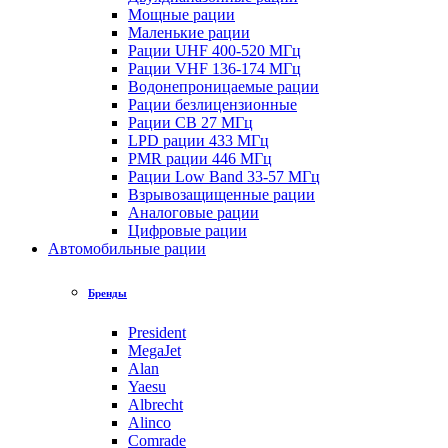
Мощные рации
Маленькие рации
Рации UHF 400-520 МГц
Рации VHF 136-174 МГц
Водонепроницаемые рации
Рации безлицензионные
Рации CB 27 МГц
LPD рации 433 МГц
PMR рации 446 МГц
Рации Low Band 33-57 МГц
Взрывозащищенные рации
Аналоговые рации
Цифровые рации
Автомобильные рации
Бренды
President
MegaJet
Alan
Yaesu
Albrecht
Alinco
Comrade