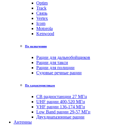
Optim
Track
Связь
Vertex
Icom
Motorola
Kenwood
По назначению
Рации для дальнобойщиков
Рации для такси
Рации для полиции
Судовые речные рации
По характеристикам
CB радиостанции 27 МГц
UHF рации 400-520 МГц
VHF рации 136-174 МГц
Low Band рации 29-57 МГц
Двухдиапазонные рации
Антенны