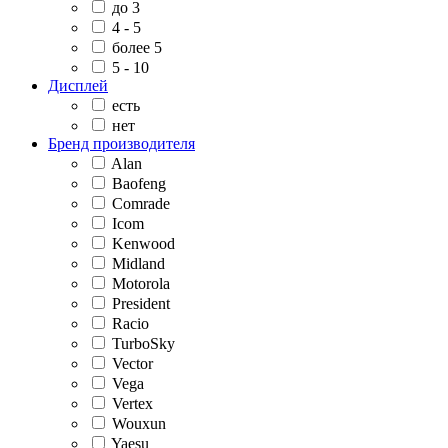
до 3
4 - 5
более 5
5 - 10
Дисплей
есть
нет
Бренд производителя
Alan
Baofeng
Comrade
Icom
Kenwood
Midland
Motorola
President
Racio
TurboSky
Vector
Vega
Vertex
Wouxun
Yaesu