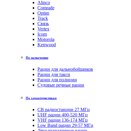
Alinco
Comrade
Optim
Track
Связь
Vertex
Icom
Motorola
Kenwood
По назначению
Рации для дальнобойщиков
Рации для такси
Рации для полиции
Судовые речные рации
По характеристикам
CB радиостанции 27 МГц
UHF рации 400-520 МГц
VHF рации 136-174 МГц
Low Band рации 29-57 МГц
Двухдиапазонные рации