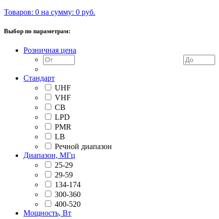
Товаров: 0 на сумму: 0 руб.
Выбор по параметрам:
Розничная цена
Стандарт
UHF
VHF
CB
LPD
PMR
LB
Речной диапазон
Диапазон, МГц
25-29
29-59
134-174
300-360
400-520
Мощность, Вт