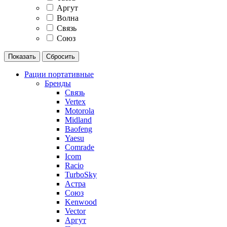
Аргут
Волна
Связь
Союз
Рации портативные
Бренды
Связь
Vertex
Motorola
Midland
Baofeng
Yaesu
Comrade
Icom
Racio
TurboSky
Астра
Союз
Kenwood
Vector
Аргут