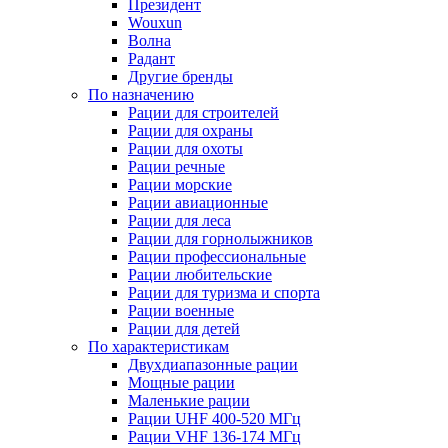
Президент
Wouxun
Волна
Радант
Другие бренды
По назначению
Рации для строителей
Рации для охраны
Рации для охоты
Рации речные
Рации морские
Рации авиационные
Рации для леса
Рации для горнолыжников
Рации профессиональные
Рации любительские
Рации для туризма и спорта
Рации военные
Рации для детей
По характеристикам
Двухдиапазонные рации
Мощные рации
Маленькие рации
Рации UHF 400-520 МГц
Рации VHF 136-174 МГц