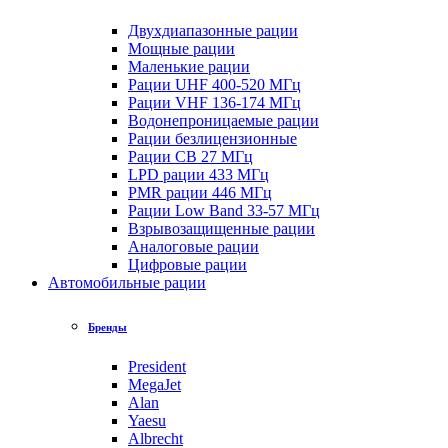
Двухдиапазонные рации
Мощные рации
Маленькие рации
Рации UHF 400-520 МГц
Рации VHF 136-174 МГц
Водонепроницаемые рации
Рации безлицензионные
Рации CB 27 МГц
LPD рации 433 МГц
PMR рации 446 МГц
Рации Low Band 33-57 МГц
Взрывозащищенные рации
Аналоговые рации
Цифровые рации
Автомобильные рации
Бренды
President
MegaJet
Alan
Yaesu
Albrecht