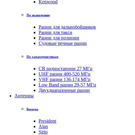
Kenwood
По назначению
Рации для дальнобойщиков
Рации для такси
Рации для полиции
Судовые речные рации
По характеристикам
CB радиостанции 27 МГц
UHF рации 400-520 МГц
VHF рации 136-174 МГц
Low Band рации 29-57 МГц
Двухдиапазонные рации
Антенны
Бренды
President
Alan
Sirio