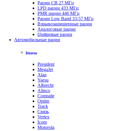
Рации CB 27 МГц
LPD рации 433 МГц
PMR рации 446 МГц
Рации Low Band 33-57 МГц
Взрывозащищенные рации
Аналоговые рации
Цифровые рации
Автомобильные рации
Бренды
President
MegaJet
Alan
Yaesu
Albrecht
Alinco
Comrade
Optim
Track
Связь
Vertex
Icom
Motorola