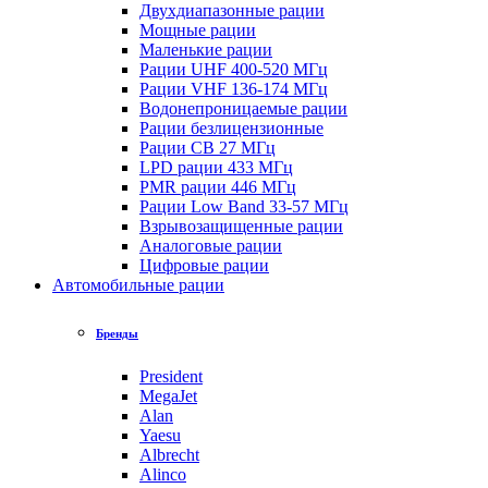
Двухдиапазонные рации
Мощные рации
Маленькие рации
Рации UHF 400-520 МГц
Рации VHF 136-174 МГц
Водонепроницаемые рации
Рации безлицензионные
Рации CB 27 МГц
LPD рации 433 МГц
PMR рации 446 МГц
Рации Low Band 33-57 МГц
Взрывозащищенные рации
Аналоговые рации
Цифровые рации
Автомобильные рации
Бренды
President
MegaJet
Alan
Yaesu
Albrecht
Alinco