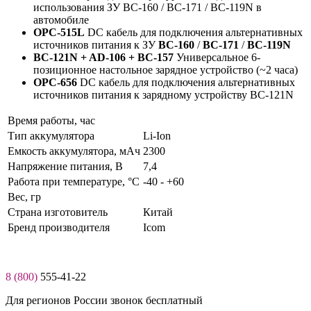
использования ЗУ BC-160 / BC-171 / BC-119N в
автомобиле
OPC-515L
DC кабель для подключения альтернативных
источников питания к ЗУ
BC-160
/
BC-171
/
BC-119N
BC-121N + AD-106 + BC-157
Универсальное 6-
позиционное настольное зарядное устройство (~2 часа)
OPC-656
DC кабель для подключения альтернативных
источников питания к зарядному устройству BC-121N
Время работы, час
Тип аккумулятора
Li-Ion
Емкость аккумулятора, мАч
2300
Нaпряжение питaния, В
7,4
Работа при температуре, °C
-40 - +60
Вес, гр
Страна изготовитель
Китай
Бренд производителя
Icom
8 (800)
555-41-22
Для регионов России звонок бесплатный