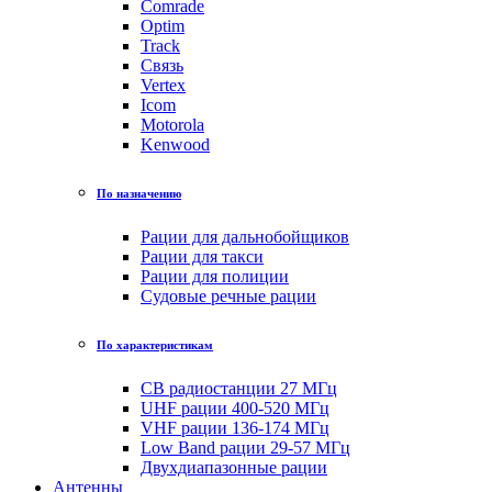
Comrade
Optim
Track
Связь
Vertex
Icom
Motorola
Kenwood
По назначению
Рации для дальнобойщиков
Рации для такси
Рации для полиции
Судовые речные рации
По характеристикам
CB радиостанции 27 МГц
UHF рации 400-520 МГц
VHF рации 136-174 МГц
Low Band рации 29-57 МГц
Двухдиапазонные рации
Антенны