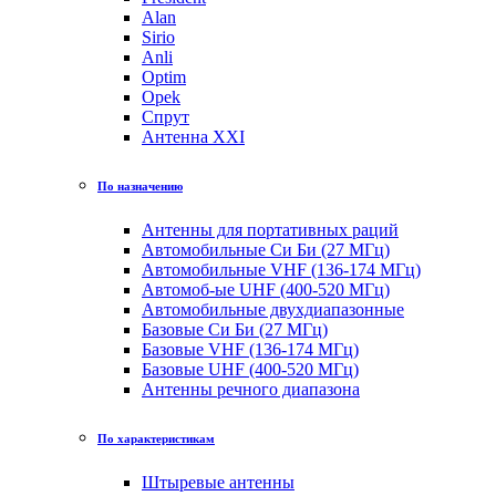
Alan
Sirio
Anli
Optim
Opek
Спрут
Антенна XXI
По назначению
Антенны для портативных раций
Автомобильные Си Би (27 МГц)
Автомобильные VHF (136-174 МГц)
Автомоб-ые UHF (400-520 МГц)
Автомобильные двухдиапазонные
Базовые Си Би (27 МГц)
Базовые VHF (136-174 МГц)
Базовые UHF (400-520 МГц)
Антенны речного диапазона
По характеристикам
Штыревые антенны