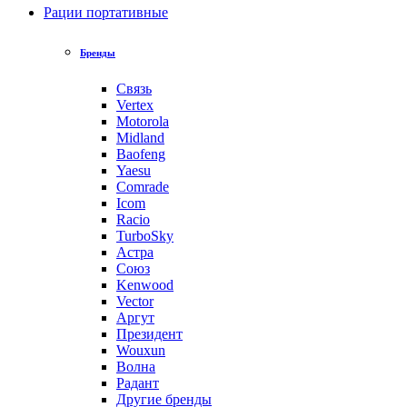
Рации портативные
Бренды
Связь
Vertex
Motorola
Midland
Baofeng
Yaesu
Comrade
Icom
Racio
TurboSky
Астра
Союз
Kenwood
Vector
Аргут
Президент
Wouxun
Волна
Радант
Другие бренды