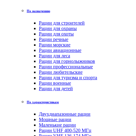
По назначению
Рации для строителей
Рации для охраны
Рации для охоты
Рации речные
Рации морские
Рации авиационные
Рации для леса
Рации для горнолыжников
Рации профессиональные
Рации любительские
Рации для туризма и спорта
Рации военные
Рации для детей
По характеристикам
Двухдиапазонные рации
Мощные рации
Маленькие рации
Рации UHF 400-520 МГц
Рации VHF 136-174 МГц