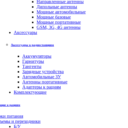
Направленные антенны
Дипольные антенны
Мощные автомобильные
Мощные базовые
Мощные портативные
GSM, 3G, 4G антенны
Аксессуары
Аксессуары к радиостанциям
Аккумуляторы
Гарнитуры
Тангенты
Зарядные устройства
Автомобильные ЗУ
Антенны портативные
Адаптеры к рациям
Комплектующие
щие к рациям
оки питания
зъемы и переходники
Б/У