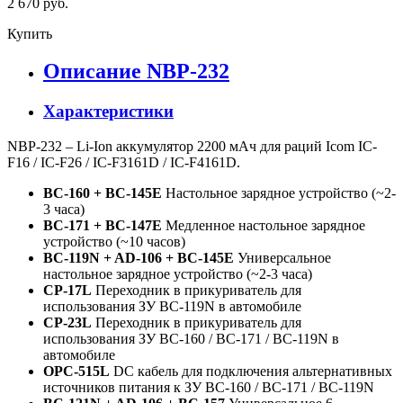
2 670 руб.
Купить
Описание NBP-232
Характеристики
NBP-232 – Li-Ion аккумулятор 2200 мАч для раций Icom IC-
F16 / IC-F26 / IC-F3161D / IC-F4161D.
BC-160 + BC-145E
Настольное зарядное устройство (~2-
3 часа)
BC-171 + BC-147E
Медленное настольное зарядное
устройство (~10 часов)
BC-119N + AD-106 + BC-145E
Универсальное
настольное зарядное устройство (~2-3 часа)
CP-17L
Переходник в прикуриватель для
использования ЗУ BC-119N в автомобиле
CP-23L
Переходник в прикуриватель для
использования ЗУ BC-160 / BC-171 / BC-119N в
автомобиле
OPC-515L
DC кабель для подключения альтернативных
источников питания к ЗУ BC-160 / BC-171 / BC-119N