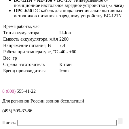
BC-121N + AD-106 + BC-157
Универсальное 6-
позиционное настольное зарядное устройство (~2 часа)
OPC-656
DC кабель для подключения альтернативных
источников питания к зарядному устройству BC-121N
Время работы, час
Тип аккумулятора
Li-Ion
Емкость аккумулятора, мАч
2200
Нaпряжение питaния, В
7,4
Работа при температуре, °C
-40 - +60
Вес, гр
Страна изготовитель
Китай
Бренд производителя
Icom
8 (800)
555-41-22
Для регионов России звонок бесплатный
(495) 509-37-86
Поиск: