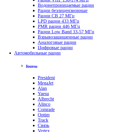
Водонепроницаемые рации
Рации безлицензионные
Рации CB 27 МГц
LPD рации 433 МГц
PMR рации 446 МГц
Рации Low Band 33-57 МГц
Взрывозащищенные рации
Аналоговые рации
Цифровые рации
Автомобильные рации
Бренды
President
MegaJet
Alan
Yaesu
Albrecht
Alinco
Comrade
Optim
Track
Связь
Vertex