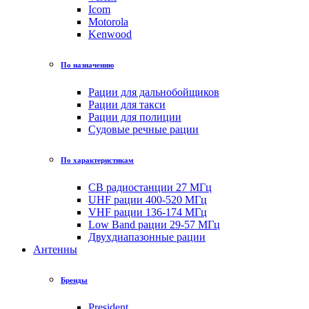
Icom
Motorola
Kenwood
По назначению
Рации для дальнобойщиков
Рации для такси
Рации для полиции
Судовые речные рации
По характеристикам
CB радиостанции 27 МГц
UHF рации 400-520 МГц
VHF рации 136-174 МГц
Low Band рации 29-57 МГц
Двухдиапазонные рации
Антенны
Бренды
President