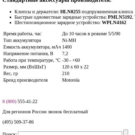
Клипсы и держатели:
HLN8255
подпружиненная клипса
Быстрые одноместные зарядные устройства:
PMLN5192
,
Шестипозиционное зарядное устройство:
WPLN4162
Время работы, час
До 10 часов в режиме 5/5/90
Тип аккумулятора
Ni-MH
Емкость аккумулятора, мАч
1400
Нaпряжение питaния, В
7,2
Работа при температуре, °C
-30 - +60
Размер, мм (ВхШхГ)
120 x 60 x 22
Вес, гр
210
Бренд производителя
Motorola
8 (800)
555-41-22
Для регионов России звонок бесплатный
(495) 509-37-86
Поиск: