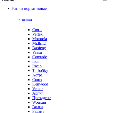
Рации портативные
Бренды
Связь
Vertex
Motorola
Midland
Baofeng
Yaesu
Comrade
Icom
Racio
TurboSky
Астра
Союз
Kenwood
Vector
Аргут
Президент
Wouxun
Волна
Радант