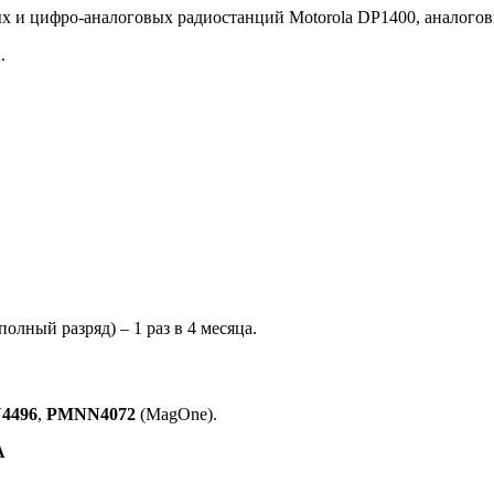
х и цифро-аналоговых радиостанций Motorola DP1400, аналоговых
.
олный разряд) – 1 раз в 4 месяца.
4496
,
PMNN4072
(MagOne).
A