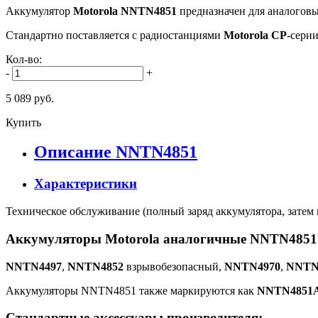
Аккумулятор
Motorola NNTN4851
предназначен для аналоговы
Стандартно поставляется с радиостанциями
Motorola CP
-серии
Кол-во:
-
+
5 089 руб.
Купить
Описание NNTN4851
Характеристики
Техническое обслуживание (полный заряд аккумулятора, затем п
Аккумуляторы Motorola аналогичные NNTN4851
NNTN4497
,
NNTN4852
взрывобезопасный,
NNTN4970
,
NNTN
Аккумуляторы NNTN4851 также маркируются как
NNTN4851
Стандартные аксессуары производителя: