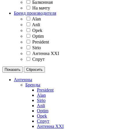
Балконная
На мачту
Бренд производителя
Alan
Anli
Opek
Optim
President
Sirio
Антенна XXI
Спрут
Антенны
Бренды
President
Alan
Sirio
Anli
Optim
Opek
Спрут
Антенна XXI