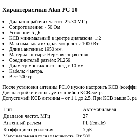
Характеристики Alan PC 10
Диапазон рабочих частот: 25-30 МГц
Сопротивление: - 50 Ом
Усиление: 5 дБi
КСВ минимальный в центре диапазона: 1:2
Максимальная входная мощность: 1000 Вт.
Длина антенны: 1950 мм.
Материал штыря: Нержавеющая сталь.
Соединительй разъём: PL259.
Диаметр монтажного гнезда: 10 мм.
Кабель: 4 метра.
Вес: 500 гр.
После установки антенны PC10 нужно настроить КСВ (коэффицие
Для настройки используется прибор КСВ-метр.
Допустимый КСВ антенны – от 1,1 до 2,5. При КСВ выше 3, рад
Тип
Автомобильная
Диапазон частот, МГц
27
Антенный разъем
PL (female)
Коэффициент усиления
5 дБ
Максимальная входная мощность, Вт
500