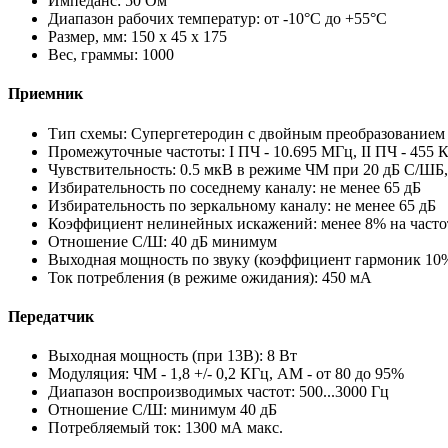
Импеданс: 50 Ом
Диапазон рабочих температур: от -10°С до +55°С
Размер, мм: 150 х 45 х 175
Вес, граммы: 1000
Приемник
Тип схемы: Супергетеродин с двойным преобразованием
Промежуточные частоты: I ПЧ - 10.695 МГц, II ПЧ - 455 
Чувствительность: 0.5 мкВ в режиме ЧМ при 20 дБ С/ШБ
Избирательность по соседнему каналу: не менее 65 дБ
Избирательность по зеркальному каналу: не менее 65 дБ
Коэффициент нелинейных искажений: менее 8% на часто
Отношение С/Ш: 40 дБ минимум
Выходная мощность по звуку (коэффициент гармоник 10%
Ток потребления (в режиме ожидания): 450 мА
Передатчик
Выходная мощность (при 13В): 8 Вт
Модуляция: ЧМ - 1,8 +/- 0,2 КГц, АМ - от 80 до 95%
Диапазон воспроизводимых частот: 500...3000 Гц
Отношение С/Ш: минимум 40 дБ
Потребляемый ток: 1300 мА макс.