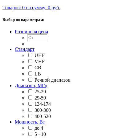
Товаров: 0 на сумму: 0 руб.
Выбор по параметрам:
Розничная цена
Стандарт
UHF
VHF
CB
LB
Речной диапазон
Диапазон, МГц
25-29
29-59
134-174
300-360
400-520
Мощность, Вт
до 4
5 - 10