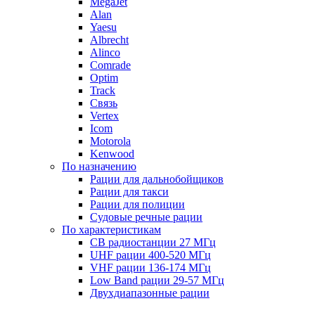
MegaJet
Alan
Yaesu
Albrecht
Alinco
Comrade
Optim
Track
Связь
Vertex
Icom
Motorola
Kenwood
По назначению
Рации для дальнобойщиков
Рации для такси
Рации для полиции
Судовые речные рации
По характеристикам
CB радиостанции 27 МГц
UHF рации 400-520 МГц
VHF рации 136-174 МГц
Low Band рации 29-57 МГц
Двухдиапазонные рации