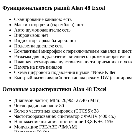
Функциональность раций Alan 48 Excel
Сканирование каналов: есть
Маскиратор речи (скрамблер): нет
Авто шумоподавитель: есть
Вибровызов: нет
Индикатор заряда батареи: нет
Подсветка дисплея: есть
Компактный микрофон с переключателем каналов и шес
Разъемы для подключения внешнего громкоговорителя и 
Плавная регулировка чувствительности приемника и ус
Память на пять каналов
Схема цифрового подавления шумов "Noise Killer"
Быстрый вызов аварийного канала режим DW (сканирова
Основные характеристики Alan 48 Excel
Диапазон частот, МГц: 26,965-27,405 МГц
Число радио каналов: 80
Кол-во частотных кодировок (CTCSS): 38
Частотообразование: синтезатор с ФАПЧ (400 ch.)
Напряжение питания: постоянное 13,8 В +/- 15%
Модуляция: F3E/A3E (ЧМ/АМ)