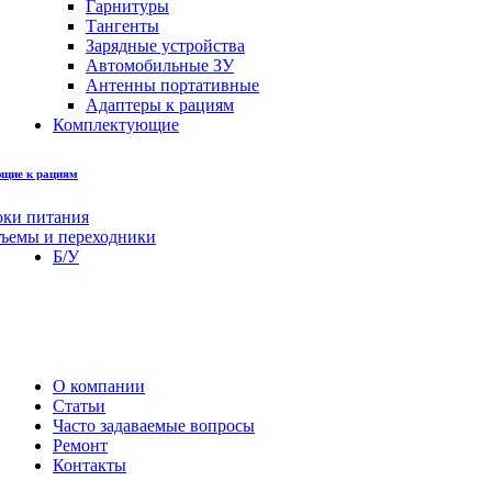
Гарнитуры
Тангенты
Зарядные устройства
Автомобильные ЗУ
Антенны портативные
Адаптеры к рациям
Комплектующие
щие к рациям
оки питания
зъемы и переходники
Б/У
О компании
Статьи
Часто задаваемые вопросы
Ремонт
Контакты