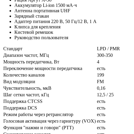
Аккумулятор Li-ion 1500 мА·ч
Антенна портативная UHF
Зарядный стакан
Адаптер питания 220 В, 50 Гц/12 В, 1 А
Клипса для крепления
Кистевой ремешок
Руководство пользователя
Стандарт
LPD / PMR
Диапазон частот, МГц
300-350
Мощность передатчика, Вт
4
Переключение мощности передатчика
есть
Количество каналов
199
Вид модуляции
FM
Чувствительность, мкВ
0,16
Шаг сетки частот, кГц
12,5 / 25
Поддержка CTCSS
есть
Поддержка DCS
есть
Режим работы через ретранслятор
есть
Голосовая активация через гарнитуру (VOX)
есть
Функция "нажми и говори" (PTT)
есть