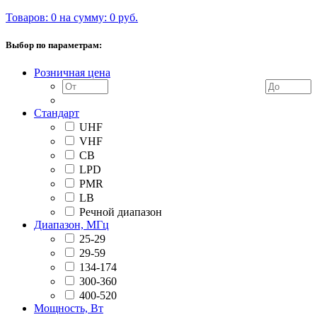
Товаров: 0 на сумму: 0 руб.
Выбор по параметрам:
Розничная цена
Стандарт
UHF
VHF
CB
LPD
PMR
LB
Речной диапазон
Диапазон, МГц
25-29
29-59
134-174
300-360
400-520
Мощность, Вт