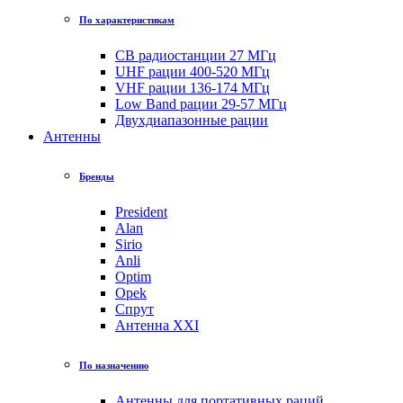
По характеристикам
CB радиостанции 27 МГц
UHF рации 400-520 МГц
VHF рации 136-174 МГц
Low Band рации 29-57 МГц
Двухдиапазонные рации
Антенны
Бренды
President
Alan
Sirio
Anli
Optim
Opek
Спрут
Антенна XXI
По назначению
Антенны для портативных раций