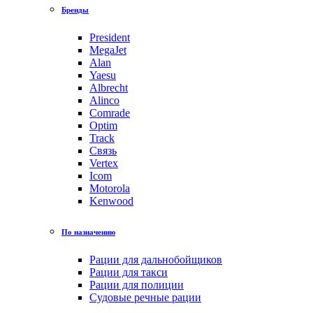
Бренды
President
MegaJet
Alan
Yaesu
Albrecht
Alinco
Comrade
Optim
Track
Связь
Vertex
Icom
Motorola
Kenwood
По назначению
Рации для дальнобойщиков
Рации для такси
Рации для полиции
Судовые речные рации