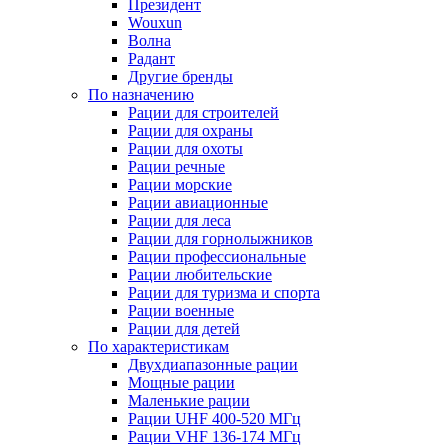
Президент
Wouxun
Волна
Радант
Другие бренды
По назначению
Рации для строителей
Рации для охраны
Рации для охоты
Рации речные
Рации морские
Рации авиационные
Рации для леса
Рации для горнолыжников
Рации профессиональные
Рации любительские
Рации для туризма и спорта
Рации военные
Рации для детей
По характеристикам
Двухдиапазонные рации
Мощные рации
Маленькие рации
Рации UHF 400-520 МГц
Рации VHF 136-174 МГц