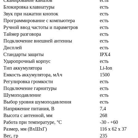
Сканирование каналов
есть
Блокировка клавиатуры
есть
Звук при нажатии кнопок
есть
Программирование с компьютера
есть
Ручной ввод частоты и параметров
есть
Таймер разговора
есть
Подключение внешней антенны
есть
Дисплей
есть
Стандарты защиты
IPX4
Ударопрочный корпус
есть
Тип аккумулятора
Li-Ion
Емкость аккумулятора, мАч
1500
Регулировка громкости
есть
Подключение гарнитуры
есть
Шумоподавление
есть
Выбор уровня шумоподавления
есть
Нaпряжение питaния, В
7,4
Высота c антенной, мм
268
Работа при температуре, °C
-30 - +60
Размер, мм (ВхШхГ)
116 х 62 х 37
Вес, гр
235