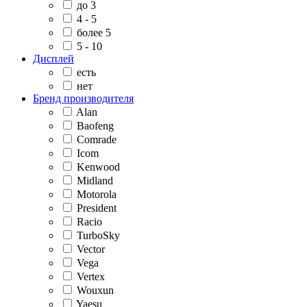
до 3
4 - 5
более 5
5 - 10
Дисплей
есть
нет
Бренд производителя
Alan
Baofeng
Comrade
Icom
Kenwood
Midland
Motorola
President
Racio
TurboSky
Vector
Vega
Vertex
Wouxun
Yaesu