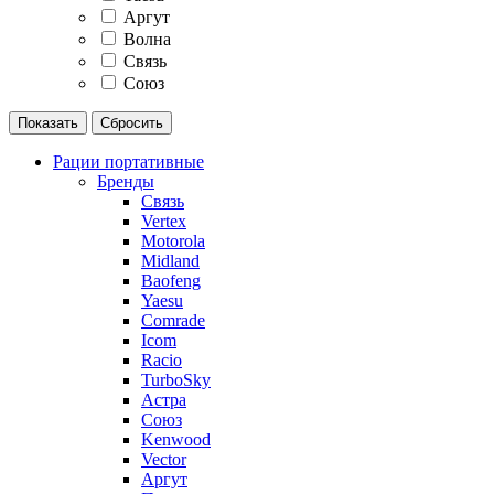
Аргут
Волна
Связь
Союз
Рации портативные
Бренды
Связь
Vertex
Motorola
Midland
Baofeng
Yaesu
Comrade
Icom
Racio
TurboSky
Астра
Союз
Kenwood
Vector
Аргут