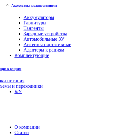
Аксессуары к радиостанциям
Аккумуляторы
Гарнитуры
Тангенты
Зарядные устройства
Автомобильные ЗУ
Антенны портативные
Адаптеры к рациям
Комплектующие
щие к рациям
оки питания
зъемы и переходники
Б/У
О компании
Статьи