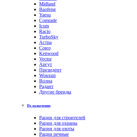
Midland
Baofeng
Yaesu
Comrade
Icom
Racio
TurboSky
Астра
Союз
Kenwood
Vector
Аргут
Президент
Wouxun
Волна
Радант
Другие бренды
По назначению
Рации для строителей
Рации для охраны
Рации для охоты
Рации речные