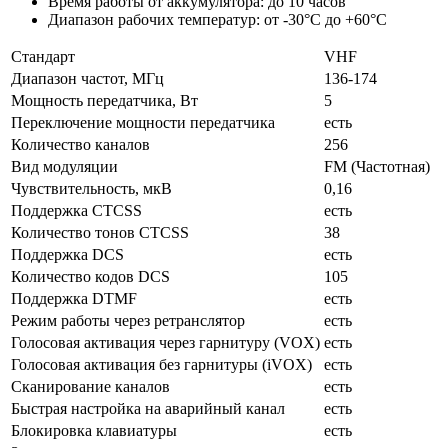
Время работы от аккумулятора: до 10 часов
Диапазон рабочих температур: от -30°С до +60°С
Стандарт
VHF
Диапазон частот, МГц
136-174
Мощность передатчика, Вт
5
Переключение мощности передатчика
есть
Количество каналов
256
Вид модуляции
FM (Частотная)
Чувствительность, мкВ
0,16
Поддержка CTCSS
есть
Количество тонов CTCSS
38
Поддержка DCS
есть
Количество кодов DCS
105
Поддержка DTMF
есть
Режим работы через ретранслятор
есть
Голосовая активация через гарнитуру (VOX)
есть
Голосовая активация без гарнитуры (iVOX)
есть
Сканирование каналов
есть
Быстрая настройка на аварийный канал
есть
Блокировка клавиатуры
есть