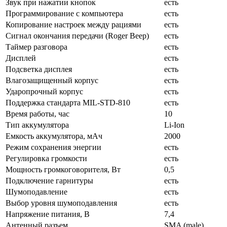
Звук при нажатии кнопок
есть
Программирование с компьютера
есть
Копирование настроек между рациями
есть
Сигнал окончания передачи (Roger Beep)
есть
Таймер разговора
есть
Дисплей
есть
Подсветка дисплея
есть
Влагозащищенный корпус
есть
Ударопрочный корпус
есть
Поддержка стандарта MIL-STD-810
есть
Время работы, час
10
Тип аккумулятора
Li-Ion
Емкость аккумулятора, мАч
2000
Режим сохранения энергии
есть
Регулировка громкости
есть
Мощность громкоговорителя, Вт
0,5
Подключение гарнитуры
есть
Шумоподавление
есть
Выбор уровня шумоподавления
есть
Нaпряжение питaния, В
7,4
Антенный разъем
SMA (male)