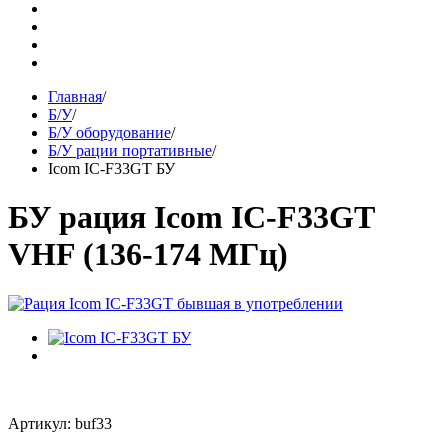
Главная
/
Б/У
/
Б/У оборудование
/
Б/У рации портативные
/
Icom IC-F33GT БУ
БУ рация Icom IC-F33GT
VHF (136-174 МГц)
Артикул: buf33