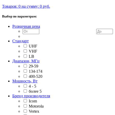
Товаров: 0 на сумму: 0 руб.
Выбор по параметрам:
Розничная цена
Стандарт
UHF
VHF
LB
Диапазон, МГц
29-59
134-174
400-520
Мощность, Вт
4 - 5
более 5
Бренд производителя
Icom
Motorola
Vertex