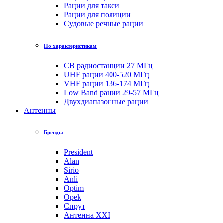
Рации для такси
Рации для полиции
Судовые речные рации
По характеристикам
CB радиостанции 27 МГц
UHF рации 400-520 МГц
VHF рации 136-174 МГц
Low Band рации 29-57 МГц
Двухдиапазонные рации
Антенны
Бренды
President
Alan
Sirio
Anli
Optim
Opek
Спрут
Антенна XXI