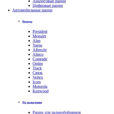
Аналоговые рации
Цифровые рации
Автомобильные рации
Бренды
President
MegaJet
Alan
Yaesu
Albrecht
Alinco
Comrade
Optim
Track
Связь
Vertex
Icom
Motorola
Kenwood
По назначению
Рации для дальнобойщиков