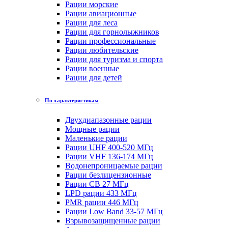
Рации морские
Рации авиационные
Рации для леса
Рации для горнолыжников
Рации профессиональные
Рации любительские
Рации для туризма и спорта
Рации военные
Рации для детей
По характеристикам
Двухдиапазонные рации
Мощные рации
Маленькие рации
Рации UHF 400-520 МГц
Рации VHF 136-174 МГц
Водонепроницаемые рации
Рации безлицензионные
Рации CB 27 МГц
LPD рации 433 МГц
PMR рации 446 МГц
Рации Low Band 33-57 МГц
Взрывозащищенные рации