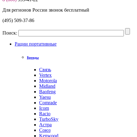
Для регионов России звонок бесплатный
(495) 509-37-86
Поиск:
Рации портативные
Бренды
Связь
Vertex
Motorola
Midland
Baofeng
Yaesu
Comrade
Icom
Racio
TurboSky
Астра
Союз
Kenwood