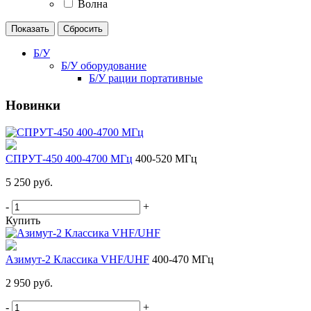
Волна
Б/У
Б/У оборудование
Б/У рации портативные
Новинки
СПРУТ-450 400-4700 МГц
400-520 МГц
5 250 руб.
-
+
Купить
Азимут-2 Классика VHF/UHF
400-470 МГц
2 950 руб.
-
+