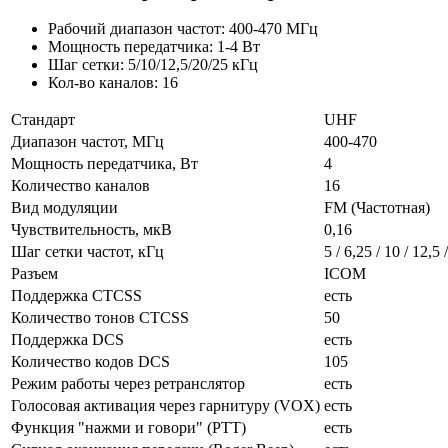
Рабочий диапазон частот: 400-470 МГц
Мощность передатчика: 1-4 Вт
Шаг сетки: 5/10/12,5/20/25 кГц
Кол-во каналов: 16
Стандарт
UHF
Диапазон частот, МГц
400-470
Мощность передатчика, Вт
4
Количество каналов
16
Вид модуляции
FM (Частотная)
Чувствительность, мкВ
0,16
Шаг сетки частот, кГц
5 / 6,25 / 10 / 12,5 
Разъем
ICOM
Поддержка CTCSS
есть
Количество тонов CTCSS
50
Поддержка DCS
есть
Количество кодов DCS
105
Режим работы через ретранслятор
есть
Голосовая активация через гарнитуру (VOX)
есть
Функция "нажми и говори" (PTT)
есть