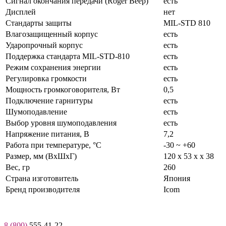
Сигнал окончания передачи (Roger Beep)
есть
Дисплей
нет
Стандарты защиты
MIL-STD 810
Влагозащищенный корпус
есть
Ударопрочный корпус
есть
Поддержка стандарта MIL-STD-810
есть
Режим сохранения энергии
есть
Регулировка громкости
есть
Мощность громкоговорителя, Вт
0,5
Подключение гарнитуры
есть
Шумоподавление
есть
Выбор уровня шумоподавления
есть
Нaпряжение питaния, В
7,2
Работа при температуре, °C
-30 ~ +60
Размер, мм (ВхШхГ)
120 х 53 x x 38
Вес, гр
260
Страна изготовитель
Япония
Бренд производителя
Icom
8 (800)
555-41-22