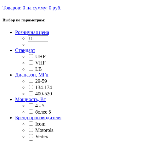
Товаров: 0 на сумму: 0 руб.
Выбор по параметрам:
Розничная цена
Стандарт
UHF
VHF
LB
Диапазон, МГц
29-59
134-174
400-520
Мощность, Вт
4 - 5
более 5
Бренд производителя
Icom
Motorola
Vertex