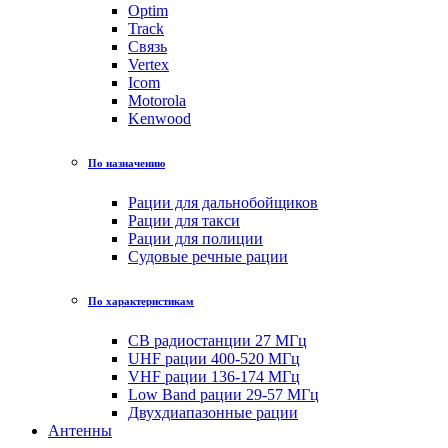
Optim
Track
Связь
Vertex
Icom
Motorola
Kenwood
По назначению
Рации для дальнобойщиков
Рации для такси
Рации для полиции
Судовые речные рации
По характеристикам
CB радиостанции 27 МГц
UHF рации 400-520 МГц
VHF рации 136-174 МГц
Low Band рации 29-57 МГц
Двухдиапазонные рации
Антенны