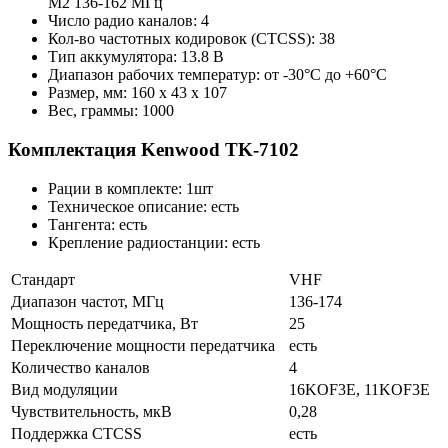
М2 136-162 МГц
Число радио каналов: 4
Кол-во частотных кодировок (CTCSS): 38
Тип аккумулятора: 13.8 В
Диапазон рабочих температур: от -30°С до +60°С
Размер, мм: 160 х 43 х 107
Вес, граммы: 1000
Комплектация Kenwood TK-7102
Рации в комплекте: 1шт
Техническое описание: есть
Тангента: есть
Крепление радиостанции: есть
Стандарт
VHF
Диапазон частот, МГц
136-174
Мощность передатчика, Вт
25
Переключение мощности передатчика
есть
Количество каналов
4
Вид модуляции
16KOF3E, 11KOF3E
Чувствительность, мкВ
0,28
Поддержка CTCSS
есть