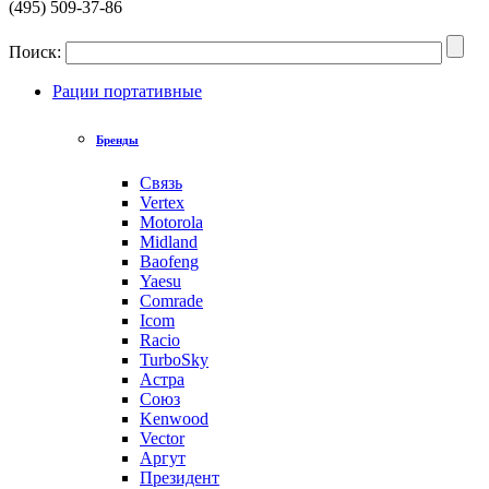
(495) 509-37-86
Поиск:
Рации портативные
Бренды
Связь
Vertex
Motorola
Midland
Baofeng
Yaesu
Comrade
Icom
Racio
TurboSky
Астра
Союз
Kenwood
Vector
Аргут
Президент