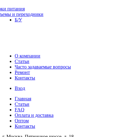
оки питания
зъемы и переходники
Б/У
О компании
Статьи
Часто задаваемые вопросы
Ремонт
Контакты
Вход
Главная
Статьи
FAQ
Оплата и доставка
Оптом
Контакты
г. Москва, Пятницкое шоссе, д. 18