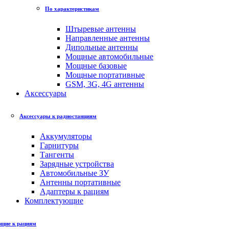
По характеристикам
Штыревые антенны
Направленные антенны
Дипольные антенны
Мощные автомобильные
Мощные базовые
Мощные портативные
GSM, 3G, 4G антенны
Аксессуары
Аксессуары к радиостанциям
Аккумуляторы
Гарнитуры
Тангенты
Зарядные устройства
Автомобильные ЗУ
Антенны портативные
Адаптеры к рациям
Комплектующие
щие к рациям