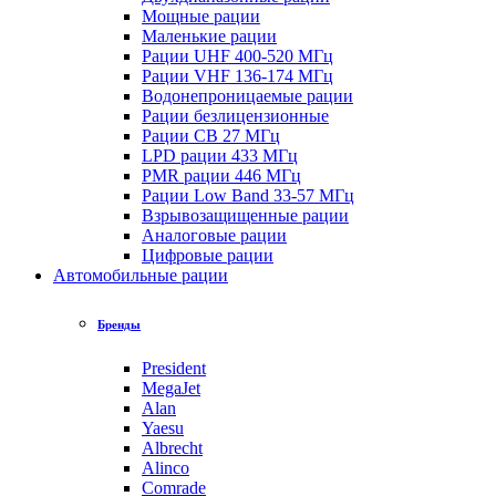
Мощные рации
Маленькие рации
Рации UHF 400-520 МГц
Рации VHF 136-174 МГц
Водонепроницаемые рации
Рации безлицензионные
Рации CB 27 МГц
LPD рации 433 МГц
PMR рации 446 МГц
Рации Low Band 33-57 МГц
Взрывозащищенные рации
Аналоговые рации
Цифровые рации
Автомобильные рации
Бренды
President
MegaJet
Alan
Yaesu
Albrecht
Alinco
Comrade