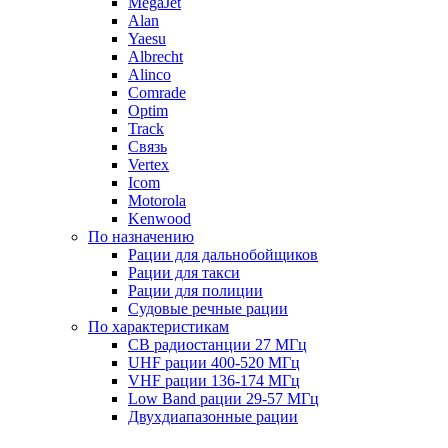
MegaJet
Alan
Yaesu
Albrecht
Alinco
Comrade
Optim
Track
Связь
Vertex
Icom
Motorola
Kenwood
По назначению
Рации для дальнобойщиков
Рации для такси
Рации для полиции
Судовые речные рации
По характеристикам
CB радиостанции 27 МГц
UHF рации 400-520 МГц
VHF рации 136-174 МГц
Low Band рации 29-57 МГц
Двухдиапазонные рации