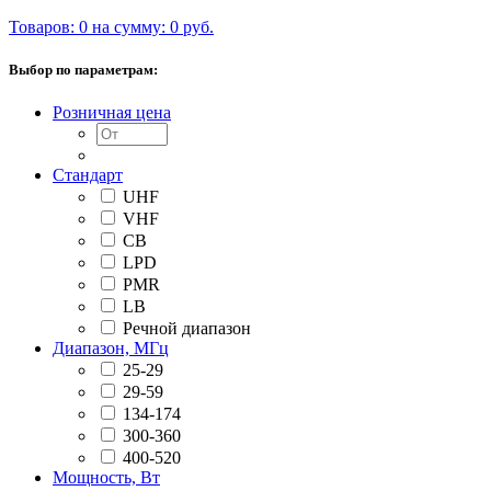
Товаров: 0 на сумму: 0 руб.
Выбор по параметрам:
Розничная цена
Стандарт
UHF
VHF
CB
LPD
PMR
LB
Речной диапазон
Диапазон, МГц
25-29
29-59
134-174
300-360
400-520
Мощность, Вт