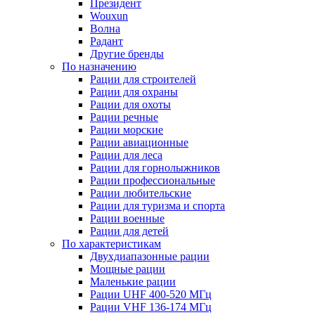
Президент
Wouxun
Волна
Радант
Другие бренды
По назначению
Рации для строителей
Рации для охраны
Рации для охоты
Рации речные
Рации морские
Рации авиационные
Рации для леса
Рации для горнолыжников
Рации профессиональные
Рации любительские
Рации для туризма и спорта
Рации военные
Рации для детей
По характеристикам
Двухдиапазонные рации
Мощные рации
Маленькие рации
Рации UHF 400-520 МГц
Рации VHF 136-174 МГц