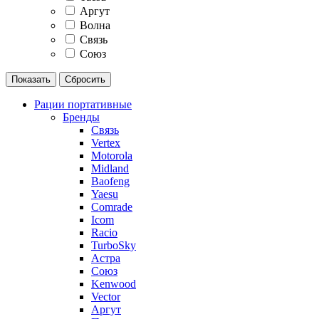
Аргут
Волна
Связь
Союз
Рации портативные
Бренды
Связь
Vertex
Motorola
Midland
Baofeng
Yaesu
Comrade
Icom
Racio
TurboSky
Астра
Союз
Kenwood
Vector
Аргут