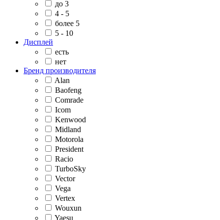
до 3
4 - 5
более 5
5 - 10
Дисплей
есть
нет
Бренд производителя
Alan
Baofeng
Comrade
Icom
Kenwood
Midland
Motorola
President
Racio
TurboSky
Vector
Vega
Vertex
Wouxun
Yaesu