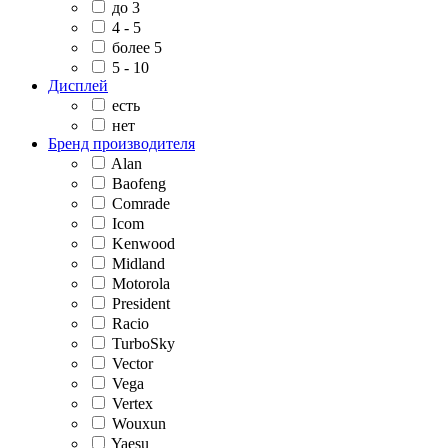
до 3
4 - 5
более 5
5 - 10
Дисплей
есть
нет
Бренд производителя
Alan
Baofeng
Comrade
Icom
Kenwood
Midland
Motorola
President
Racio
TurboSky
Vector
Vega
Vertex
Wouxun
Yaesu