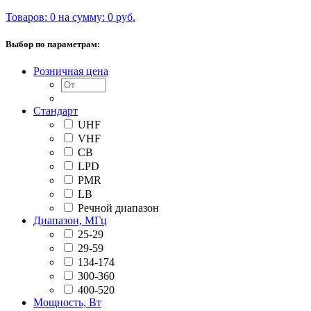
Товаров: 0 на сумму: 0 руб.
Выбор по параметрам:
Розничная цена
Стандарт
UHF
VHF
CB
LPD
PMR
LB
Речной диапазон
Диапазон, МГц
25-29
29-59
134-174
300-360
400-520
Мощность, Вт