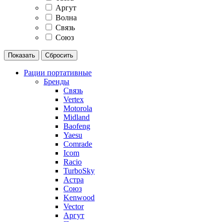
Аргут
Волна
Связь
Союз
Рации портативные
Бренды
Связь
Vertex
Motorola
Midland
Baofeng
Yaesu
Comrade
Icom
Racio
TurboSky
Астра
Союз
Kenwood
Vector
Аргут