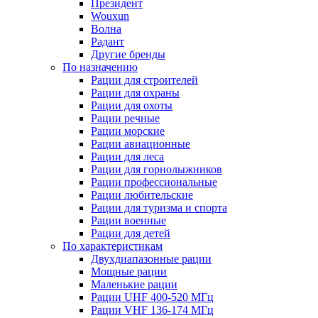
Президент
Wouxun
Волна
Радант
Другие бренды
По назначению
Рации для строителей
Рации для охраны
Рации для охоты
Рации речные
Рации морские
Рации авиационные
Рации для леса
Рации для горнолыжников
Рации профессиональные
Рации любительские
Рации для туризма и спорта
Рации военные
Рации для детей
По характеристикам
Двухдиапазонные рации
Мощные рации
Маленькие рации
Рации UHF 400-520 МГц
Рации VHF 136-174 МГц