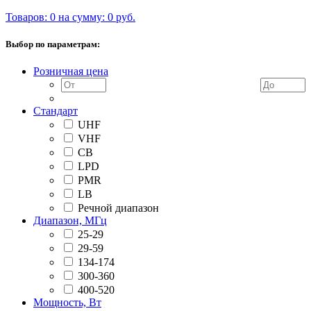
Товаров: 0 на сумму: 0 руб.
Выбор по параметрам:
Розничная цена
Стандарт
UHF
VHF
CB
LPD
PMR
LB
Речной диапазон
Диапазон, МГц
25-29
29-59
134-174
300-360
400-520
Мощность, Вт