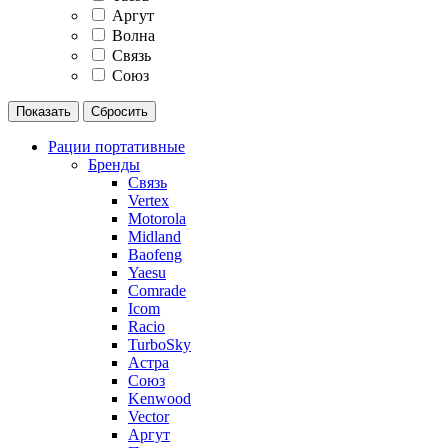
Аргут
Волна
Связь
Союз
Рации портативные
Бренды
Связь
Vertex
Motorola
Midland
Baofeng
Yaesu
Comrade
Icom
Racio
TurboSky
Астра
Союз
Kenwood
Vector
Аргут