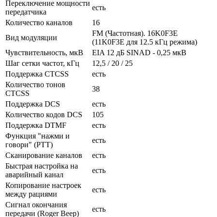
Переключение мощности
есть
передатчика
Количество каналов
16
FM (Частотная). 16K0F3E
Вид модуляции
(11K0F3E для 12.5 кГц режима)
Чувствительность, мкВ
EIA 12 дБ SINAD - 0,25 мкВ
Шаг сетки частот, кГц
12,5 / 20 / 25
Поддержка CTCSS
есть
Количество тонов
38
CTCSS
Поддержка DCS
есть
Количество кодов DCS
105
Поддержка DTMF
есть
Функция "нажми и
есть
говори" (PTT)
Сканирование каналов
есть
Быстрая настройка на
есть
аварийный канал
Копирование настроек
есть
между рациями
Сигнал окончания
есть
передачи (Roger Beep)