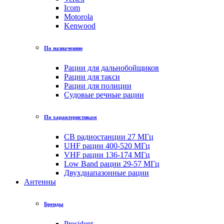
Icom
Motorola
Kenwood
По назначению
Рации для дальнобойщиков
Рации для такси
Рации для полиции
Судовые речные рации
По характеристикам
CB радиостанции 27 МГц
UHF рации 400-520 МГц
VHF рации 136-174 МГц
Low Band рации 29-57 МГц
Двухдиапазонные рации
Антенны
Бренды
President