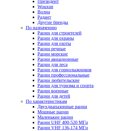
Президент
Wouxun
Волна
Радант
Другие бренды
По назначению
Рации для строителей
Рации для охраны
Рации для охоты
Рации речные
Рации морские
Рации авиационные
Рации для леса
Рации для горнолыжников
Рации профессиональные
Рации любительские
Рации для туризма и спорта
Рации военные
Рации для детей
По характеристикам
Двухдиапазонные рации
Мощные рации
Маленькие рации
Рации UHF 400-520 МГц
Рации VHF 136-174 МГц