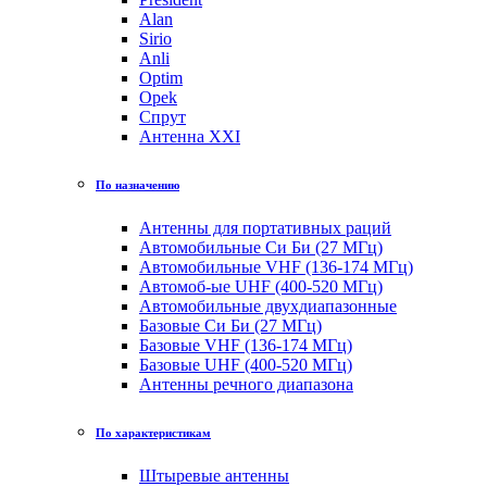
Alan
Sirio
Anli
Optim
Opek
Спрут
Антенна XXI
По назначению
Антенны для портативных раций
Автомобильные Си Би (27 МГц)
Автомобильные VHF (136-174 МГц)
Автомоб-ые UHF (400-520 МГц)
Автомобильные двухдиапазонные
Базовые Си Би (27 МГц)
Базовые VHF (136-174 МГц)
Базовые UHF (400-520 МГц)
Антенны речного диапазона
По характеристикам
Штыревые антенны