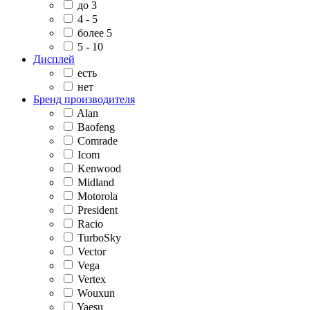
до 3
4 - 5
более 5
5 - 10
Дисплей
есть
нет
Бренд производителя
Alan
Baofeng
Comrade
Icom
Kenwood
Midland
Motorola
President
Racio
TurboSky
Vector
Vega
Vertex
Wouxun
Yaesu