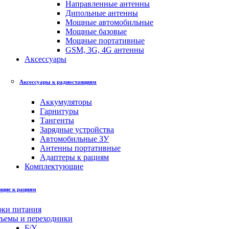
Направленные антенны
Дипольные антенны
Мощные автомобильные
Мощные базовые
Мощные портативные
GSM, 3G, 4G антенны
Аксессуары
Аксессуары к радиостанциям
Аккумуляторы
Гарнитуры
Тангенты
Зарядные устройства
Автомобильные ЗУ
Антенны портативные
Адаптеры к рациям
Комплектующие
щие к рациям
оки питания
зъемы и переходники
Б/У