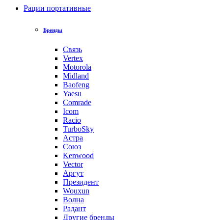
Рации портативные
Бренды
Связь
Vertex
Motorola
Midland
Baofeng
Yaesu
Comrade
Icom
Racio
TurboSky
Астра
Союз
Kenwood
Vector
Аргут
Президент
Wouxun
Волна
Радант
Другие бренды