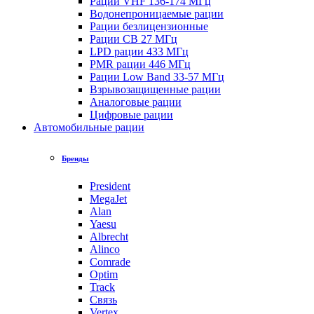
Рации VHF 136-174 МГц
Водонепроницаемые рации
Рации безлицензионные
Рации CB 27 МГц
LPD рации 433 МГц
PMR рации 446 МГц
Рации Low Band 33-57 МГц
Взрывозащищенные рации
Аналоговые рации
Цифровые рации
Автомобильные рации
Бренды
President
MegaJet
Alan
Yaesu
Albrecht
Alinco
Comrade
Optim
Track
Связь
Vertex