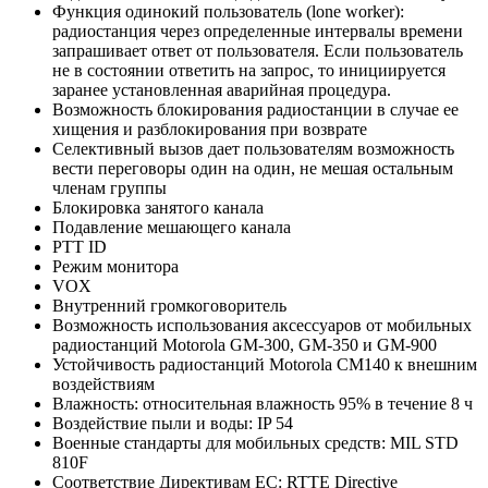
Функция одинокий пользователь (lone worker):
радиостанция через определенные интервалы времени
запрашивает ответ от пользователя. Если пользователь
не в состоянии ответить на запрос, то инициируется
заранее установленная аварийная процедура.
Возможность блокирования радиостанции в случае ее
хищения и разблокирования при возврате
Селективный вызов дает пользователям возможность
вести переговоры один на один, не мешая остальным
членам группы
Блокировка занятого канала
Подавление мешающего канала
PTT ID
Режим монитора
VOX
Внутренний громкоговоритель
Возможность использования аксессуаров от мобильных
радиостанций Motorola GM-300, GM-350 и GM-900
Устойчивость радиостанций Motorola CM140 к внешним
воздействиям
Влажность: относительная влажность 95% в течение 8 ч
Воздействие пыли и воды: IP 54
Военные стандарты для мобильных средств: MIL STD
810F
Соответствие Директивам ЕС: RTTE Directive