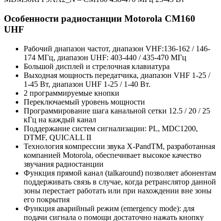
Особенности радиостанции Motorola CM160
UHF
Рабочий диапазон частот, диапазон VHF:136-162 / 146-
174 МГц, диапазон UHF: 403-440 / 435-470 МГц
Большой дисплей и стрелочная клавиатура
Выходная мощность передатчика, диапазон VHF 1-25 /
1-45 Вт, диапазон UHF 1-25 / 1-40 Вт.
2 программируемые кнопки
Переключаемый уровень мощности
Программирование шага канальной сетки 12.5 / 20 / 25
кГц на каждый канал
Поддержание систем сигнализации: PL, MDC1200,
DTMF, QUICALL II
Технология компрессии звука X-PandTM, разработанная
компанией Motorola, обеспечивает высокое качество
звучания радиостанции
Функция прямой канал (talkaround) позволяет абонентам
поддерживать связь в случае, когда ретранслятор данной
зоны перестает работать или при нахождении вне зоны
его покрытия
Функция аварийный режим (emergency mode): для
подачи сигнала о помощи достаточно нажать кнопку