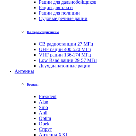
Рации для дальнобойщиков
Рации для такси
Рации для полиции
Судовые речные рации
По характеристикам
CB радиостанции 27 МГц
UHF рации 400-520 МГц
VHF рации 136-174 МГц
Low Band рации 29-57 МГц
Двухдиапазонные рации
Антенны
Бренды
President
Alan
Sirio
Anli
Optim
Opek
Спрут
Антенна XXI