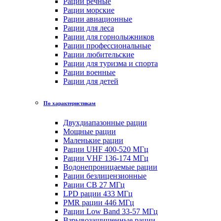
Рации речные
Рации морские
Рации авиационные
Рации для леса
Рации для горнолыжников
Рации профессиональные
Рации любительские
Рации для туризма и спорта
Рации военные
Рации для детей
По характеристикам
Двухдиапазонные рации
Мощные рации
Маленькие рации
Рации UHF 400-520 МГц
Рации VHF 136-174 МГц
Водонепроницаемые рации
Рации безлицензионные
Рации CB 27 МГц
LPD рации 433 МГц
PMR рации 446 МГц
Рации Low Band 33-57 МГц
Взрывозащищенные рации