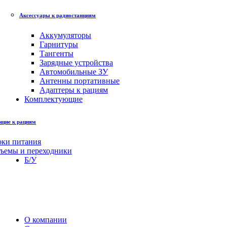
Аксессуары к радиостанциям
Аккумуляторы
Гарнитуры
Тангенты
Зарядные устройства
Автомобильные ЗУ
Антенны портативные
Адаптеры к рациям
Комплектующие
щие к рациям
оки питания
зъемы и переходники
Б/У
О компании