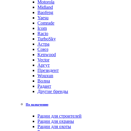
Motorola
Midland
Baofeng
Yaesu
Comrade
Icom
Racio
TurboSky
Астра
Союз
Kenwood
Vector
Аргут
Президент
Wouxun
Волна
Радант
Другие бренды
По назначению
Рации для строителей
Рации для охраны
Рации для охоты