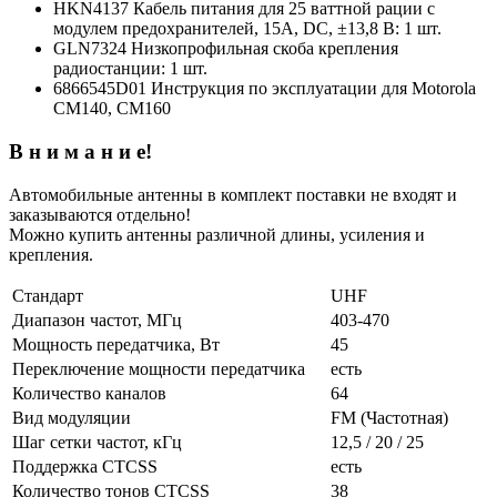
HKN4137 Кабель питания для 25 ваттной рации с
модулем предохранителей, 15А, DC, ±13,8 В: 1 шт.
GLN7324 Низкопрофильная скоба крепления
радиостанции: 1 шт.
6866545D01 Инструкция по эксплуатации для Motorola
CM140, CM160
В н и м а н и е!
Автомобильные антенны в комплект поставки не входят и
заказываются отдельно!
Можно купить антенны различной длины, усиления и
крепления.
Стандарт
UHF
Диапазон частот, МГц
403-470
Мощность передатчика, Вт
45
Переключение мощности передатчика
есть
Количество каналов
64
Вид модуляции
FM (Частотная)
Шаг сетки частот, кГц
12,5 / 20 / 25
Поддержка CTCSS
есть
Количество тонов CTCSS
38