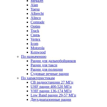
MegaJet
Alan
Yaesu
Albrecht
Alinco
Comrade
Optim
Track
Связь
Vertex
Icom
Motorola
Kenwood
По назначению
Рации для дальнобойщиков
Рации для такси
Рации для полиции
Судовые речные рации
По характеристикам
CB радиостанции 27 МГц
UHF рации 400-520 МГц
VHF рации 136-174 МГц
Low Band рации 29-57 МГц
Двухдиапазонные рации