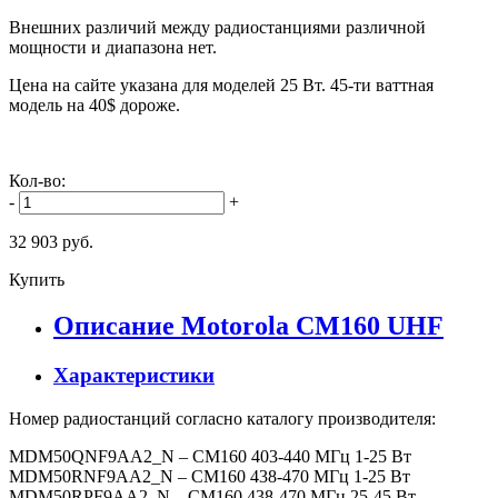
Внешних различий между радиостанциями различной
мощности и диапазона нет.
Цена на сайте указана для моделей 25 Вт. 45-ти ваттная
модель на 40$ дороже.
Кол-во:
-
+
32 903 руб.
Купить
Описание Motorola CM160 UHF
Характеристики
Номер радиостанций согласно каталогу производителя:
MDM50QNF9AA2_N – CM160 403-440 МГц 1-25 Вт
MDM50RNF9AA2_N – CM160 438-470 МГц 1-25 Вт
MDM50RPF9AA2_N – CM160 438-470 МГц 25-45 Вт