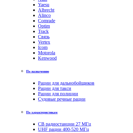
Yaesu
Albrecht
Alinco
Comrade
Optim
Track
Связь
Vertex
Icom
Motorola
Kenwood
По назначению
Рации для дальнобойщиков
Рации для такси
Рации для полиции
Судовые речные рации
По характеристикам
CB радиостанции 27 МГц
UHF рации 400-520 МГц