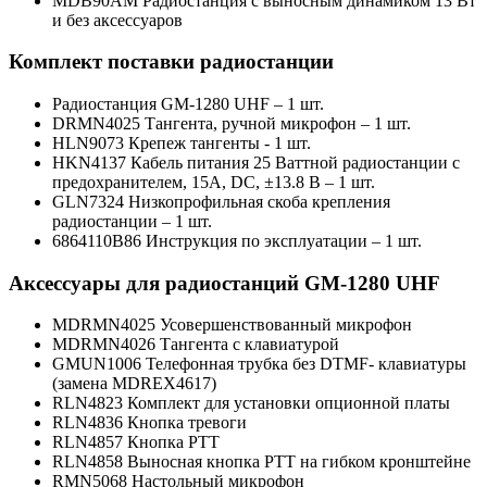
MDB90AM Радиостанция с выносным динамиком 13 Вт
и без аксессуаров
Комплект поставки радиостанции
Радиостанция GM-1280 UHF – 1 шт.
DRMN4025 Тангента, ручной микрофон – 1 шт.
HLN9073 Крепеж тангенты - 1 шт.
HKN4137 Кабель питания 25 Ваттной радиостанции с
предохранителем, 15А, DC, ±13.8 В – 1 шт.
GLN7324 Низкопрофильная скоба крепления
радиостанции – 1 шт.
6864110B86 Инструкция по эксплуатации – 1 шт.
Аксессуары для радиостанций GM-1280 UHF
MDRMN4025 Усовершенствованный микрофон
MDRMN4026 Тангента с клавиатурой
GMUN1006 Телефонная трубка без DTMF- клавиатуры
(замена MDREX4617)
RLN4823 Комплект для установки опционной платы
RLN4836 Кнопка тревоги
RLN4857 Кнопка РТТ
RLN4858 Выносная кнопка РТТ на гибком кронштейне
RMN5068 Настольный микрофон