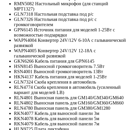
RMN5082 Настольный микрофон (для станций
МРТ1327)
GLN7318 Настольная подставка под р/с
GLN7326 Настольная подставка под р/с с
громкоговорителем
GPN6145 Источник питания для моделей 1-25Вт с
возможностью подзарядки
WAPN4004 Конвертер 24V/12V 6-10А с гальванической
развязкой
WAPN4005 Конвертер 24V/12V 12-18А с
гальванической развязкой
GKN6266 Кабель питания для GPN6145
HSN8145 Выносной громкоговоритель 7.5Вт
RSN4001 Выносной громкоговоритель 13Вт
HKN4137 Кабель питания для моделей 1-25Вт
GLN7324 Скоба крепления в автомобиль
RLN4774 Скоба крепления в автомобиль (усиленный
вариант для моделей LB)
RLN4801 Выносная панель для GM140/GM340/GM640
RLN4802 Выносная панель для GM160/GM360/GM660
RLN4780 Выносная панель для GM380/GM1280
RKN4077 Кабель для выносной панели 3м
RKN4078 Кабель для выносной панели 5м
RKN4079 Кабель для выносной панели 7м
HLN9725 Плата диктофона