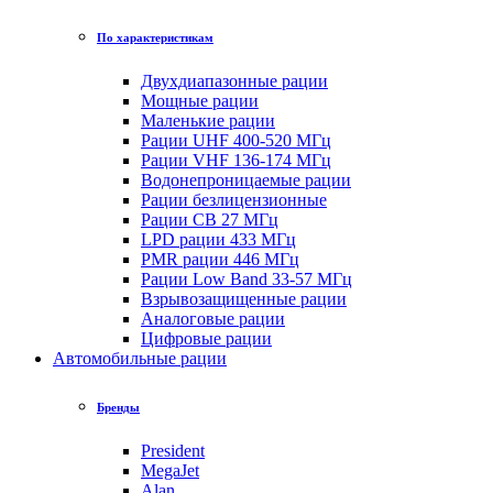
По характеристикам
Двухдиапазонные рации
Мощные рации
Маленькие рации
Рации UHF 400-520 МГц
Рации VHF 136-174 МГц
Водонепроницаемые рации
Рации безлицензионные
Рации CB 27 МГц
LPD рации 433 МГц
PMR рации 446 МГц
Рации Low Band 33-57 МГц
Взрывозащищенные рации
Аналоговые рации
Цифровые рации
Автомобильные рации
Бренды
President
MegaJet
Alan