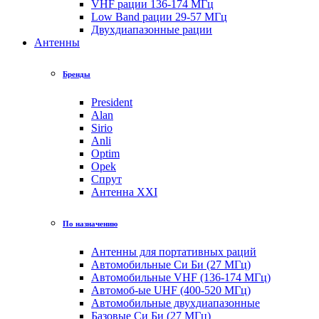
VHF рации 136-174 МГц
Low Band рации 29-57 МГц
Двухдиапазонные рации
Антенны
Бренды
President
Alan
Sirio
Anli
Optim
Opek
Спрут
Антенна XXI
По назначению
Антенны для портативных раций
Автомобильные Си Би (27 МГц)
Автомобильные VHF (136-174 МГц)
Автомоб-ые UHF (400-520 МГц)
Автомобильные двухдиапазонные
Базовые Си Би (27 МГц)