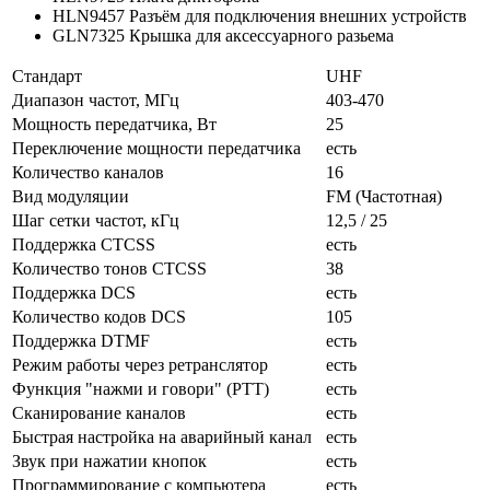
HLN9457 Разъём для подключения внешних устройств
GLN7325 Крышка для аксессуарного разьема
Стандарт
UHF
Диапазон частот, МГц
403-470
Мощность передатчика, Вт
25
Переключение мощности передатчика
есть
Количество каналов
16
Вид модуляции
FM (Частотная)
Шаг сетки частот, кГц
12,5 / 25
Поддержка CTCSS
есть
Количество тонов CTCSS
38
Поддержка DCS
есть
Количество кодов DCS
105
Поддержка DTMF
есть
Режим работы через ретранслятор
есть
Функция "нажми и говори" (PTT)
есть
Сканирование каналов
есть
Быстрая настройка на аварийный канал
есть
Звук при нажатии кнопок
есть
Программирование с компьютера
есть