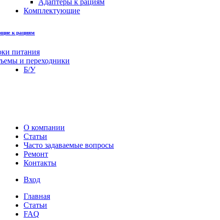
Адаптеры к рациям
Комплектующие
щие к рациям
оки питания
зъемы и переходники
Б/У
О компании
Статьи
Часто задаваемые вопросы
Ремонт
Контакты
Вход
Главная
Статьи
FAQ