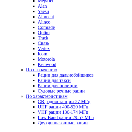
MegaJet
Alan
Yaesu
Albrecht
Alinco
Comrade
Optim
Track
Связь
Vertex
Icom
Motorola
Kenwood
По назначению
Рации для дальнобойщиков
Рации для такси
Рации для полиции
Судовые речные рации
По характеристикам
CB радиостанции 27 МГц
UHF рации 400-520 МГц
VHF рации 136-174 МГц
Low Band рации 29-57 МГц
Двухдиапазонные рации