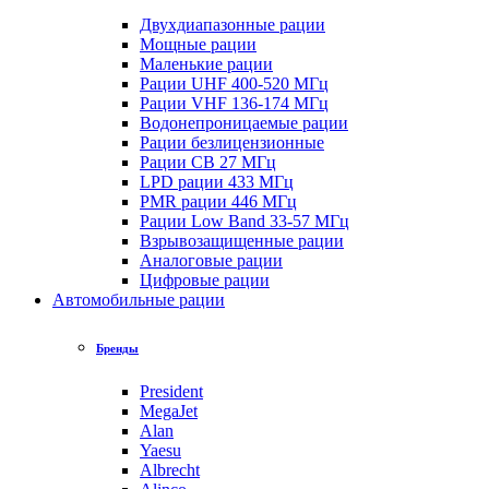
Двухдиапазонные рации
Мощные рации
Маленькие рации
Рации UHF 400-520 МГц
Рации VHF 136-174 МГц
Водонепроницаемые рации
Рации безлицензионные
Рации CB 27 МГц
LPD рации 433 МГц
PMR рации 446 МГц
Рации Low Band 33-57 МГц
Взрывозащищенные рации
Аналоговые рации
Цифровые рации
Автомобильные рации
Бренды
President
MegaJet
Alan
Yaesu
Albrecht