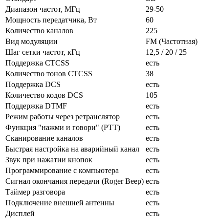
Диапазон частот, МГц
29-50
Мощность передатчика, Вт
60
Количество каналов
225
Вид модуляции
FM (Частотная)
Шаг сетки частот, кГц
12,5 / 20 / 25
Поддержка CTCSS
есть
Количество тонов CTCSS
38
Поддержка DCS
есть
Количество кодов DCS
105
Поддержка DTMF
есть
Режим работы через ретранслятор
есть
Функция "нажми и говори" (PTT)
есть
Сканирование каналов
есть
Быстрая настройка на аварийный канал
есть
Звук при нажатии кнопок
есть
Программирование с компьютера
есть
Сигнал окончания передачи (Roger Beep)
есть
Таймер разговора
есть
Подключение внешней антенны
есть
Дисплей
есть