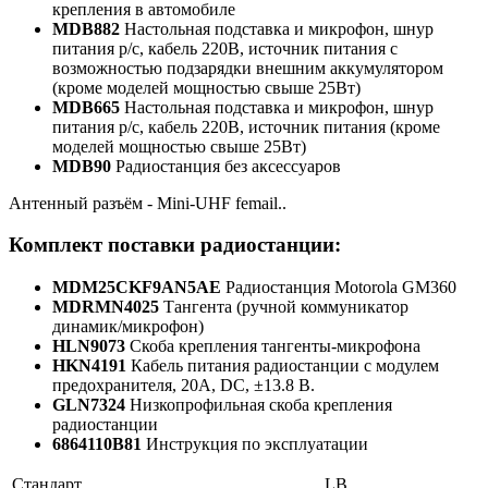
крепления в автомобиле
MDB882
Настольная подставка и микрофон, шнур
питания р/с, кабель 220В, источник питания с
возможностью подзарядки внешним аккумулятором
(кроме моделей мощностью свыше 25Вт)
MDB665
Настольная подставка и микрофон, шнур
питания р/с, кабель 220В, источник питания (кроме
моделей мощностью свыше 25Вт)
MDB90
Радиостанция без аксессуаров
Антенный разъём - Mini-UHF femail..
Комплект поставки радиостанции:
MDM25CKF9AN5AE
Радиостанция Motorola GM360
MDRMN4025
Тангента (ручной коммуникатор
динамик/микрофон)
HLN9073
Скоба крепления тангенты-микрофона
HKN4191
Кабель питания радиостанции с модулем
предохранителя, 20А, DC, ±13.8 В.
GLN7324
Низкопрофильная скоба крепления
радиостанции
6864110B81
Инструкция по эксплуатации
Стандарт
LB