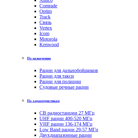
Alinco
Comrade
Optim
Track
Связь
Vertex
Icom
Motorola
Kenwood
По назначению
Рации для дальнобойщиков
Рации для такси
Рации для полиции
Судовые речные рации
По характеристикам
CB радиостанции 27 МГц
UHF рации 400-520 МГц
VHF рации 136-174 МГц
Low Band рации 29-57 МГц
Двухдиапазонные рации