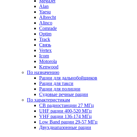
MegaJet
Alan
Yaesu
Albrecht
Alinco
Comrade
Optim
Track
Связь
Vertex
Icom
Motorola
Kenwood
По назначению
Рации для дальнобойщиков
Рации для такси
Рации для полиции
Судовые речные рации
По характеристикам
CB радиостанции 27 МГц
UHF рации 400-520 МГц
VHF рации 136-174 МГц
Low Band рации 29-57 МГц
Двухдиапазонные рации