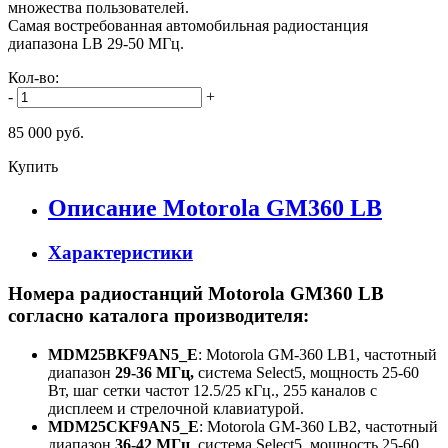
множества пользователей.
Самая востребованная автомобильная радиостанция
диапазона LB 29-50 МГц.
Кол-во:
-
+
85 000 руб.
Купить
Описание Motorola GM360 LB
Характеристики
Номера радиостанций Motorola GM360 LB
согласно каталога производителя:
MDM25BKF9AN5_E
: Motorola GM-360 LB1, частотный
диапазон
29-36 МГц,
система Select5, мощность 25-60
Вт, шаг сетки частот 12.5/25 кГц., 255 каналов с
дисплеем и стрелочной клавиатурой.
MDM25CKF9AN5_E
: Motorola GM-360 LB2, частотный
диапазон
36-42 МГц
, система Select5, мощность 25-60