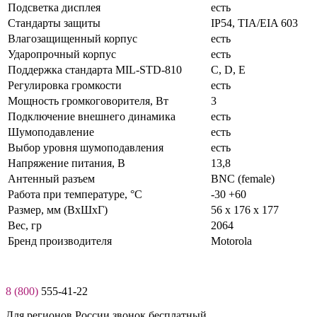
Подсветка дисплея
есть
Стандарты защиты
IP54, TIA/EIA 603
Влагозащищенный корпус
есть
Ударопрочный корпус
есть
Поддержка стандарта MIL-STD-810
C, D, E
Регулировка громкости
есть
Мощность громкоговорителя, Вт
3
Подключение внешнего динамика
есть
Шумоподавление
есть
Выбор уровня шумоподавления
есть
Нaпряжение питaния, В
13,8
Антенный разъем
BNC (female)
Работа при температуре, °C
-30 +60
Размер, мм (ВхШхГ)
56 x 176 х 177
Вес, гр
2064
Бренд производителя
Motorola
8 (800)
555-41-22
Для регионов России звонок бесплатный