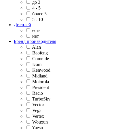
до 3
4 - 5
более 5
5 - 10
Дисплей
есть
нет
Бренд производителя
Alan
Baofeng
Comrade
Icom
Kenwood
Midland
Motorola
President
Racio
TurboSky
Vector
Vega
Vertex
Wouxun
Yaesu