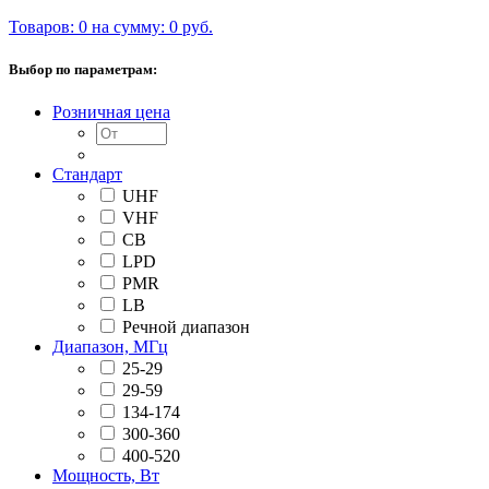
Товаров: 0 на сумму: 0 руб.
Выбор по параметрам:
Розничная цена
Стандарт
UHF
VHF
CB
LPD
PMR
LB
Речной диапазон
Диапазон, МГц
25-29
29-59
134-174
300-360
400-520
Мощность, Вт