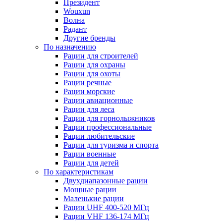
Президент
Wouxun
Волна
Радант
Другие бренды
По назначению
Рации для строителей
Рации для охраны
Рации для охоты
Рации речные
Рации морские
Рации авиационные
Рации для леса
Рации для горнолыжников
Рации профессиональные
Рации любительские
Рации для туризма и спорта
Рации военные
Рации для детей
По характеристикам
Двухдиапазонные рации
Мощные рации
Маленькие рации
Рации UHF 400-520 МГц
Рации VHF 136-174 МГц