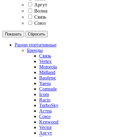
Аргут
Волна
Связь
Союз
Рации портативные
Бренды
Связь
Vertex
Motorola
Midland
Baofeng
Yaesu
Comrade
Icom
Racio
TurboSky
Астра
Союз
Kenwood
Vector
Аргут