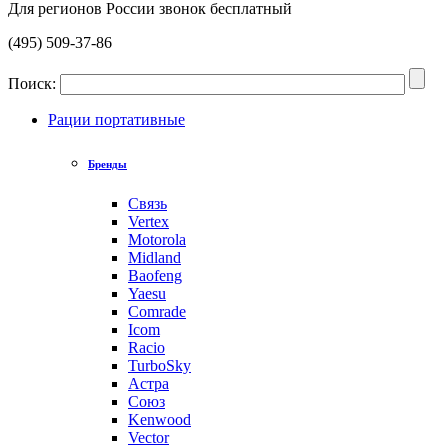
Для регионов России звонок бесплатный
(495) 509-37-86
Поиск:
Рации портативные
Бренды
Связь
Vertex
Motorola
Midland
Baofeng
Yaesu
Comrade
Icom
Racio
TurboSky
Астра
Союз
Kenwood
Vector