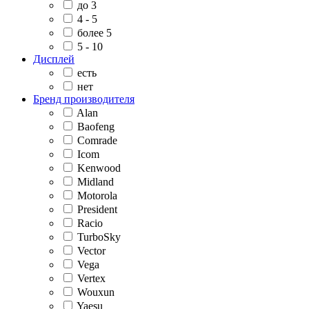
до 3
4 - 5
более 5
5 - 10
Дисплей
есть
нет
Бренд производителя
Alan
Baofeng
Comrade
Icom
Kenwood
Midland
Motorola
President
Racio
TurboSky
Vector
Vega
Vertex
Wouxun
Yaesu