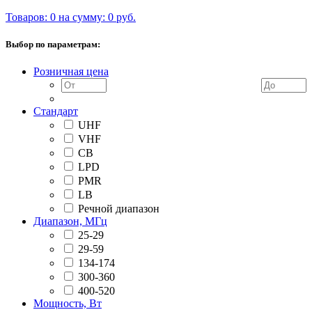
Товаров: 0 на сумму: 0 руб.
Выбор по параметрам:
Розничная цена
Стандарт
UHF
VHF
CB
LPD
PMR
LB
Речной диапазон
Диапазон, МГц
25-29
29-59
134-174
300-360
400-520
Мощность, Вт