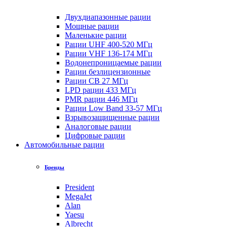
Двухдиапазонные рации
Мощные рации
Маленькие рации
Рации UHF 400-520 МГц
Рации VHF 136-174 МГц
Водонепроницаемые рации
Рации безлицензионные
Рации CB 27 МГц
LPD рации 433 МГц
PMR рации 446 МГц
Рации Low Band 33-57 МГц
Взрывозащищенные рации
Аналоговые рации
Цифровые рации
Автомобильные рации
Бренды
President
MegaJet
Alan
Yaesu
Albrecht