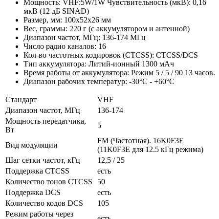
Мощность: VHF:5W/1W Чувствительность (мкВ): 0,16
мкВ (12 дБ SINAD)
Размер, мм: 100х52х26 мм
Вес, граммы: 220 г (с аккумулятором и антенной)
Диапазон частот, МГц: 136-174 МГц
Число радио каналов: 16
Кол-во частотных кодировок (CTCSS): CTCSS/DCS
Тип аккумулятора: Литий-ионный 1300 мАч
Время работы от аккумулятора: Режим 5 / 5 / 90 13 часов.
Диапазон рабочих температур: -30°С - +60°С
Стандарт
VHF
Диапазон частот, МГц
136-174
Мощность передатчика,
5
Вт
FM (Частотная). 16K0F3E
Вид модуляции
(11K0F3E для 12.5 кГц режима)
Шаг сетки частот, кГц
12,5 / 25
Поддержка CTCSS
есть
Количество тонов CTCSS
50
Поддержка DCS
есть
Количество кодов DCS
105
Режим работы через
есть