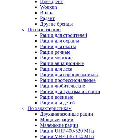
Президент
Wouxun
Волна
Радант
Другие бренды
По назначению
Рации для строителей
Рации для охраны
Рации для охоты
Рации речные
Рации морские
Рации авиационные
Рации для леса
Рации для горнолыжников
Рации профессиональные
Рации любительские
Рации для туризма и спорта
Рации военные
Рации для детей
По характеристикам
Двухдиапазонные рации
Мощные рации
Маленькие рации
Рации UHF 400-520 МГц
Рации VHF 136-174 МГц