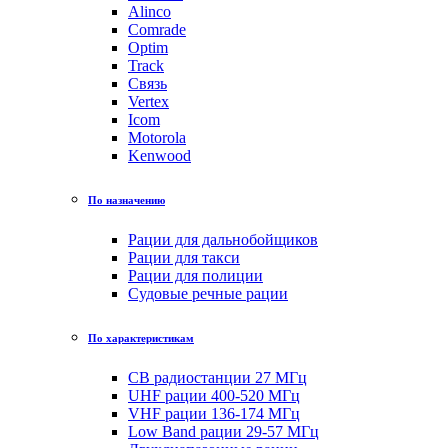
Alinco
Comrade
Optim
Track
Связь
Vertex
Icom
Motorola
Kenwood
По назначению
Рации для дальнобойщиков
Рации для такси
Рации для полиции
Судовые речные рации
По характеристикам
CB радиостанции 27 МГц
UHF рации 400-520 МГц
VHF рации 136-174 МГц
Low Band рации 29-57 МГц