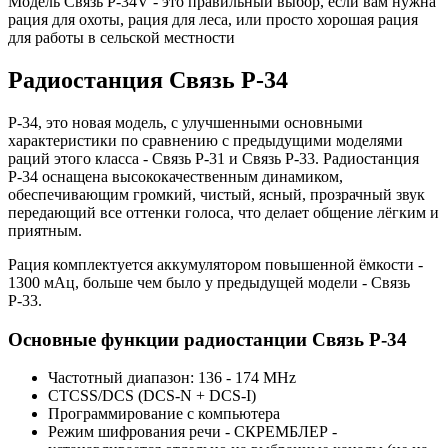
Модель Связь Р-34V - это правильный выбор, если вам нужна
рация для охоты, рация для леса, или просто хорошая рация
для работы в сельской местности
Радиостанция Связь P-34
Р-34, это новая модель, с улучшенными основными
характеристики по сравнению с предыдущими моделями
раций этого класса - Связь Р-31 и Связь Р-33. Радиостанция
Р-34 оснащена высококачественным динамиком,
обеспечивающим громкий, чистый, ясный, прозрачный звук
передающий все оттенки голоса, что делает общение лёгким и
приятным.
Рация комплектуется аккумулятором повышенной ёмкости -
1300 мАц, больше чем было у предыдущей модели - Связь
Р-33.
Основные функции радиостанции Связь Р-34
Частотный диапазон: 136 - 174 MHz
CTCSS/DCS (DCS-N + DCS-I)
Программирование с компьютера
Режим шифрования речи - СКРЕМБЛЕР -