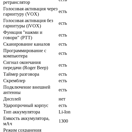
ретранслятор
Голосовая активация через
есть
гарнитуру (VOX)
Голосовая активация без
есть
гарнитуры (iVOX)
Функция "нажми и
есть
говори" (PTT)
Сканирование каналов
есть
Программирование с
есть
компьютера
Сигнал окончания
есть
передачи (Roger Beep)
Таймер разговора
есть
Скремблер
есть
Подключение внешней
есть
антенны
Дисплей
нет
Ударопрочный корпус
есть
Тип аккумулятора
Li-Ion
Емкость аккумулятора,
1300
мАч
Режим сохранения