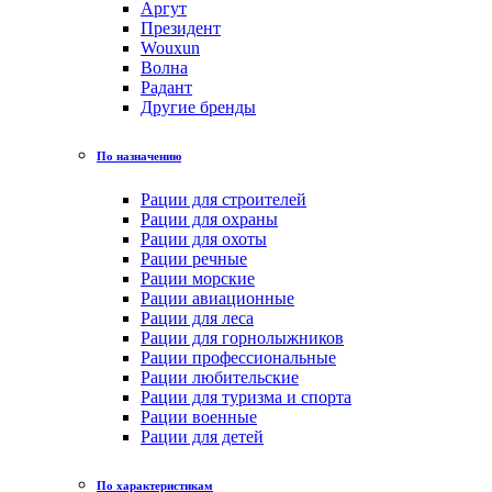
Аргут
Президент
Wouxun
Волна
Радант
Другие бренды
По назначению
Рации для строителей
Рации для охраны
Рации для охоты
Рации речные
Рации морские
Рации авиационные
Рации для леса
Рации для горнолыжников
Рации профессиональные
Рации любительские
Рации для туризма и спорта
Рации военные
Рации для детей
По характеристикам