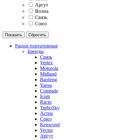
Аргут
Волна
Связь
Союз
Рации портативные
Бренды
Связь
Vertex
Motorola
Midland
Baofeng
Yaesu
Comrade
Icom
Racio
TurboSky
Астра
Союз
Kenwood
Vector
Аргут