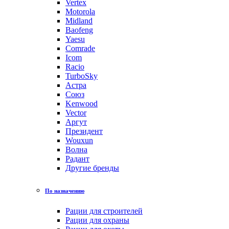
Vertex
Motorola
Midland
Baofeng
Yaesu
Comrade
Icom
Racio
TurboSky
Астра
Союз
Kenwood
Vector
Аргут
Президент
Wouxun
Волна
Радант
Другие бренды
По назначению
Рации для строителей
Рации для охраны