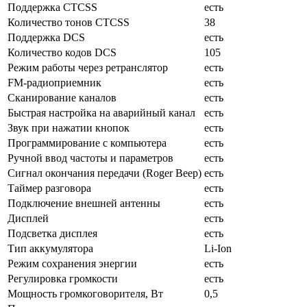
Поддержка CTCSS
есть
Количество тонов CTCSS
38
Поддержка DCS
есть
Количество кодов DCS
105
Режим работы через ретранслятор
есть
FM-радиоприемник
есть
Сканирование каналов
есть
Быстрая настройка на аварийный канал
есть
Звук при нажатии кнопок
есть
Программирование с компьютера
есть
Ручной ввод частоты и параметров
есть
Сигнал окончания передачи (Roger Beep)
есть
Таймер разговора
есть
Подключение внешней антенны
есть
Дисплей
есть
Подсветка дисплея
есть
Тип аккумулятора
Li-Ion
Режим сохранения энергии
есть
Регулировка громкости
есть
Мощность громкоговорителя, Вт
0,5