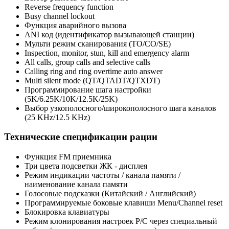
Reverse frequency function
Busy channel lockout
Функция аварийного вызова
ANI код (идентификатор вызывающей станции)
Мульти режим сканирования (ТО/СО/SE)
Inspection, monitor, stun, kill and emergency alarm
All calls, group calls and selective calls
Calling ring and ring overtime auto answer
Multi silent mode (QT/QTADT/QTXDT)
Программирование шага настройки
(5K/6.25K/10K/12.5K/25K)
Выбор узкополосного/широкополосного шага каналов
(25 KHz/12.5 KHz)
Технические спецификации рации
Функция FM приемника
Три цвета подсветки ЖК - дисплея
Режим индикации частоты / канала памяти /
наименование канала памяти
Голосовые подсказки (Китайский / Английский)
Программируемые боковые клавиши Menu/Channel reset
Блокировка клавиатуры
Режим клонирования настроек Р/С через специальный