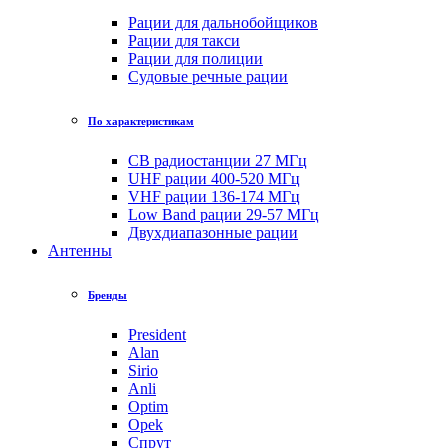
Рации для дальнобойщиков
Рации для такси
Рации для полиции
Судовые речные рации
По характеристикам
CB радиостанции 27 МГц
UHF рации 400-520 МГц
VHF рации 136-174 МГц
Low Band рации 29-57 МГц
Двухдиапазонные рации
Антенны
Бренды
President
Alan
Sirio
Anli
Optim
Opek
Спрут