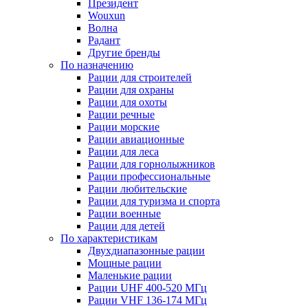
Президент
Wouxun
Волна
Радант
Другие бренды
По назначению
Рации для строителей
Рации для охраны
Рации для охоты
Рации речные
Рации морские
Рации авиационные
Рации для леса
Рации для горнолыжников
Рации профессиональные
Рации любительские
Рации для туризма и спорта
Рации военные
Рации для детей
По характеристикам
Двухдиапазонные рации
Мощные рации
Маленькие рации
Рации UHF 400-520 МГц
Рации VHF 136-174 МГц