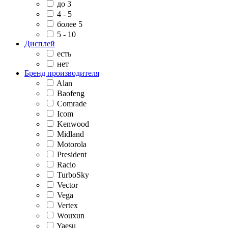
до 3
4 - 5
более 5
5 - 10
Дисплей
есть
нет
Бренд производителя
Alan
Baofeng
Comrade
Icom
Kenwood
Midland
Motorola
President
Racio
TurboSky
Vector
Vega
Vertex
Wouxun
Yaesu