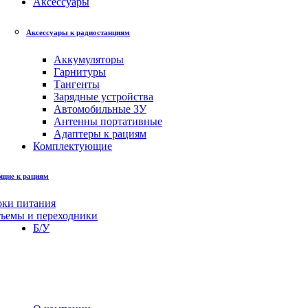
Аксессуары
Аксессуары к радиостанциям
Аккумуляторы
Гарнитуры
Тангенты
Зарядные устройства
Автомобильные ЗУ
Антенны портативные
Адаптеры к рациям
Комплектующие
щие к рациям
оки питания
зъемы и переходники
Б/У