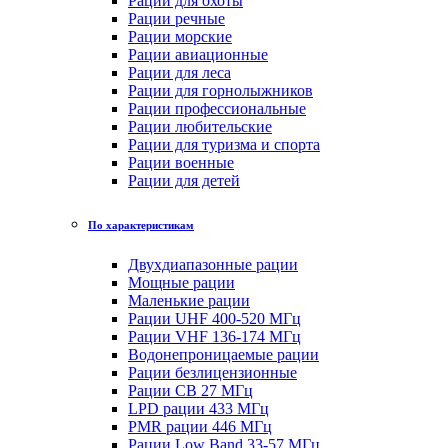
Рации для охоты
Рации речные
Рации морские
Рации авиационные
Рации для леса
Рации для горнолыжников
Рации профессиональные
Рации любительские
Рации для туризма и спорта
Рации военные
Рации для детей
По характеристикам
Двухдиапазонные рации
Мощные рации
Маленькие рации
Рации UHF 400-520 МГц
Рации VHF 136-174 МГц
Водонепроницаемые рации
Рации безлицензионные
Рации CB 27 МГц
LPD рации 433 МГц
PMR рации 446 МГц
Рации Low Band 33-57 МГц