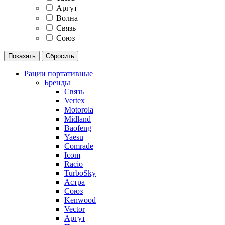
Аргут
Волна
Связь
Союз
Рации портативные
Бренды
Связь
Vertex
Motorola
Midland
Baofeng
Yaesu
Comrade
Icom
Racio
TurboSky
Астра
Союз
Kenwood
Vector
Аргут