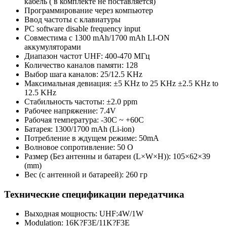
кабель ( в комплекте не поставляется)
Программирование через компьютер
Ввод частоты с клавиатуры
PC software disable frequency input
Совместима с 1300 mAh/1700 mAh LI-ON
аккумуляторами
Диапазон частот UHF: 400-470 МГц
Количество каналов памяти: 128
Выбор шага каналов: 25/12.5 KHz
Максимальная девиация: ±5 KHz to 25 KHz ±2.5 KHz to
12.5 KHz
Стабильность частоты: ±2.0 ppm
Рабочее напряжение: 7.4V
Рабочая температура: -30C ~ +60C
Батарея: 1300/1700 mAh (Li-ion)
Потребление в ждущем режиме: 50mA
Волновое сопротивление: 50 O
Размер (Без антенны и батареи (L×W×H)): 105×62×39
(mm)
Вес (с антенной и батареей): 260 гр
Технические спецификации передатчика
Выходная мощность: UHF:4W/1W
Modulation: 16K?F3E/11K?F3E