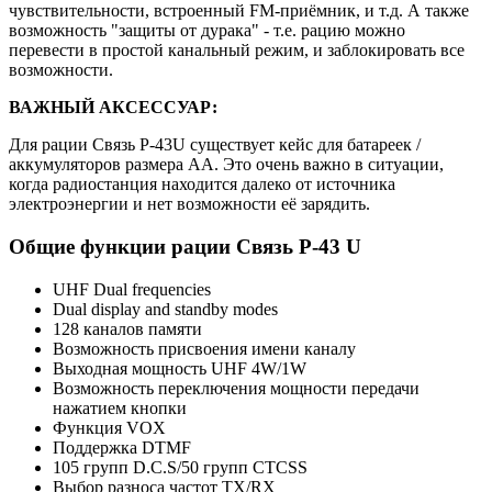
чувствительности, встроенный FM-приёмник, и т.д. А также
возможность "защиты от дурака" - т.е. рацию можно
перевести в простой канальный режим, и заблокировать все
возможности.
ВАЖНЫЙ АКСЕССУАР:
Для рации Связь Р-43U существует кейс для батареек /
аккумуляторов размера АА. Это очень важно в ситуации,
когда радиостанция находится далеко от источника
электроэнергии и нет возможности её зарядить.
Общие функции рации Связь Р-43 U
UHF Dual frequencies
Dual display and standby modes
128 каналов памяти
Возможность присвоения имени каналу
Выходная мощность UHF 4W/1W
Возможность переключения мощности передачи
нажатием кнопки
Функция VOX
Поддержка DTMF
105 групп D.C.S/50 групп CTCSS
Выбор разноса частот TX/RX