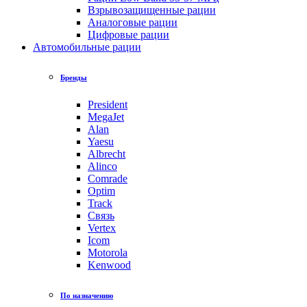
Взрывозащищенные рации
Аналоговые рации
Цифровые рации
Автомобильные рации
Бренды
President
MegaJet
Alan
Yaesu
Albrecht
Alinco
Comrade
Optim
Track
Связь
Vertex
Icom
Motorola
Kenwood
По назначению