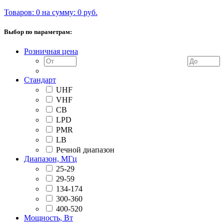
Товаров: 0 на сумму: 0 руб.
Выбор по параметрам:
Розничная цена
Стандарт
UHF
VHF
CB
LPD
PMR
LB
Речной диапазон
Диапазон, МГц
25-29
29-59
134-174
300-360
400-520
Мощность, Вт