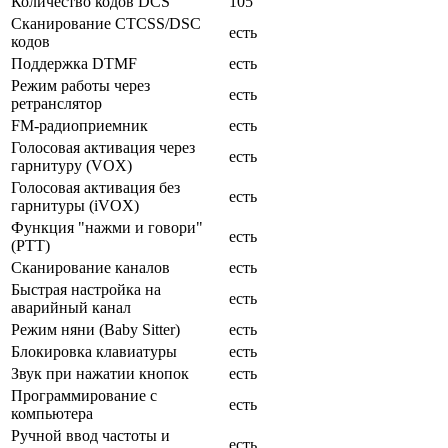
Количество кодов DCS
105
Сканирование CTCSS/DSC
есть
кодов
Поддержка DTMF
есть
Режим работы через
есть
ретранслятор
FM-радиоприемник
есть
Голосовая активация через
есть
гарнитуру (VOX)
Голосовая активация без
есть
гарнитуры (iVOX)
Функция "нажми и говори"
есть
(PTT)
Сканирование каналов
есть
Быстрая настройка на
есть
аварийный канал
Режим няни (Baby Sitter)
есть
Блокировка клавиатуры
есть
Звук при нажатии кнопок
есть
Программирование с
есть
компьютера
Ручной ввод частоты и
есть