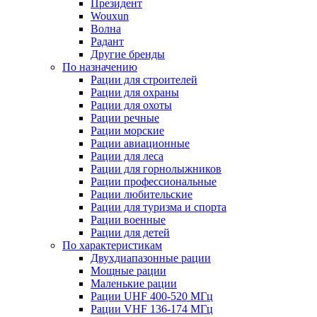
Президент
Wouxun
Волна
Радант
Другие бренды
По назначению
Рации для строителей
Рации для охраны
Рации для охоты
Рации речные
Рации морские
Рации авиационные
Рации для леса
Рации для горнолыжников
Рации профессиональные
Рации любительские
Рации для туризма и спорта
Рации военные
Рации для детей
По характеристикам
Двухдиапазонные рации
Мощные рации
Маленькие рации
Рации UHF 400-520 МГц
Рации VHF 136-174 МГц