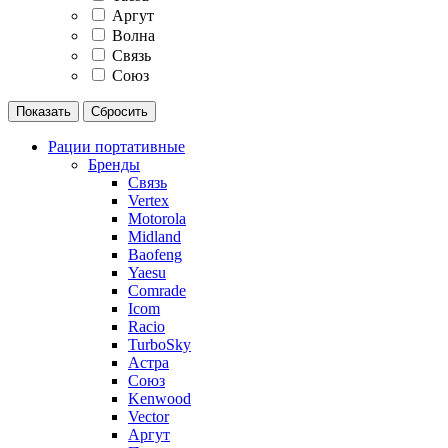
Аргут
Волна
Связь
Союз
Рации портативные
Бренды
Связь
Vertex
Motorola
Midland
Baofeng
Yaesu
Comrade
Icom
Racio
TurboSky
Астра
Союз
Kenwood
Vector
Аргут