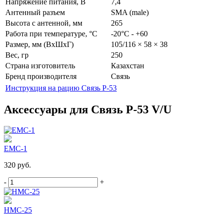
Нaпряжение питaния, В
7,4
Антенный разъем
SMA (male)
Высота c антенной, мм
265
Работа при температуре, °C
-20°С - +60
Размер, мм (ВхШхГ)
105/116 × 58 × 38
Вес, гр
250
Страна изготовитель
Казахстан
Бренд производителя
Связь
Инструкция на рацию Связь Р-53
Аксессуары для Связь Р-53 V/U
EMC-1
320 руб.
-
+
HМС-25