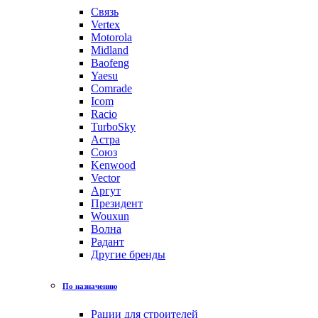
Связь
Vertex
Motorola
Midland
Baofeng
Yaesu
Comrade
Icom
Racio
TurboSky
Астра
Союз
Kenwood
Vector
Аргут
Президент
Wouxun
Волна
Радант
Другие бренды
По назначению
Рации для строителей