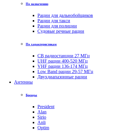
По назначению
Рации для дальнобойщиков
Рации для такси
Рации для полиции
Судовые речные рации
По характеристикам
CB радиостанции 27 МГц
UHF рации 400-520 МГц
VHF рации 136-174 МГц
Low Band рации 29-57 МГц
Двухдиапазонные рации
Антенны
Бренды
President
Alan
Sirio
Anli
Optim