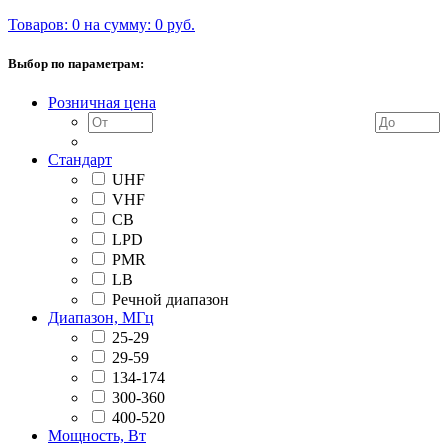
Товаров: 0 на сумму: 0 руб.
Выбор по параметрам:
Розничная цена
Стандарт
UHF
VHF
CB
LPD
PMR
LB
Речной диапазон
Диапазон, МГц
25-29
29-59
134-174
300-360
400-520
Мощность, Вт