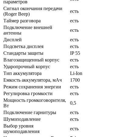
параметров
Сигнал окончания передачи
есть
(Roger Beep)
Таймер разговора
есть
Подключение внешней
есть
антенны
Дисплей
есть
Подсветка дисплея
есть
Стандарты защиты
IP 55
Влагозащищенный корпус
есть
Ударопрочный корпус
есть
Тип аккумулятора
Li-Ion
Емкость аккумулятора, мАч
1700
Режим сохранения энергии
есть
Регулировка громкости
есть
Мощность громкоговорителя,
0,5
Вт
Подключение гарнитуры
есть
Шумоподавление
есть
Выбор уровня
есть
шумоподавления