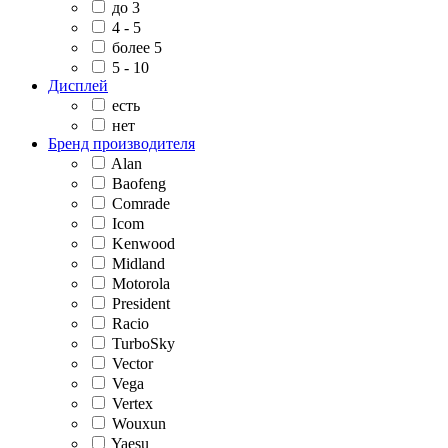
до 3
4 - 5
более 5
5 - 10
Дисплей
есть
нет
Бренд производителя
Alan
Baofeng
Comrade
Icom
Kenwood
Midland
Motorola
President
Racio
TurboSky
Vector
Vega
Vertex
Wouxun
Yaesu