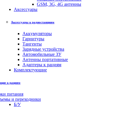
GSM, 3G, 4G антенны
Аксессуары
Аксессуары к радиостанциям
Аккумуляторы
Гарнитуры
Тангенты
Зарядные устройства
Автомобильные ЗУ
Антенны портативные
Адаптеры к рациям
Комплектующие
щие к рациям
оки питания
зъемы и переходники
Б/У