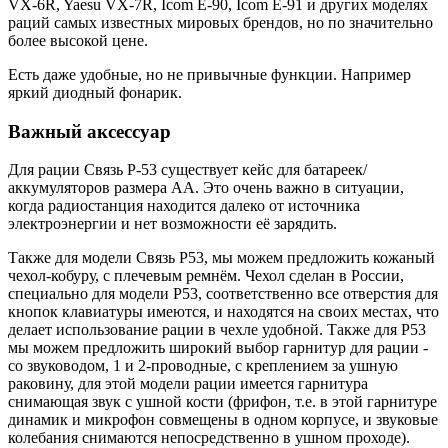
VX-6R, Yaesu VX-7R, Icom E-90, Icom E-91 и других моделях
раций самых известных мировых брендов, но по значительно
более высокой цене.
Есть даже удобные, но не привычные функции. Например
яркий диодный фонарик.
Важный аксессуар
Для рации Связь Р-53 существует кейс для батареек/
аккумуляторов размера АА. Это очень важно в ситуации,
когда радиостанция находится далеко от источника
электроэнергии и нет возможности её зарядить.
Также для модели Связь Р53, мы можем предложить кожаный
чехол-кобуру, с плечевым ремнём. Чехол сделан в России,
специально для модели Р53, соответственно все отверстия для
кнопок клавиатуры имеются, и находятся на своих местах, что
делает использование рации в чехле удобной. Также для Р53
мы можем предложить широкий выбор гарнитур для рации -
со звуководом, 1 и 2-проводные, с креплением за ушную
раковину, для этой модели рации имеется гарнитура
снимающая звук с ушной кости (фрифон, т.е. в этой гарнитуре
динамик и микрофон совмещены в одном корпусе, и звуковые
колебания снимаются непосредственно в ушном проходе).