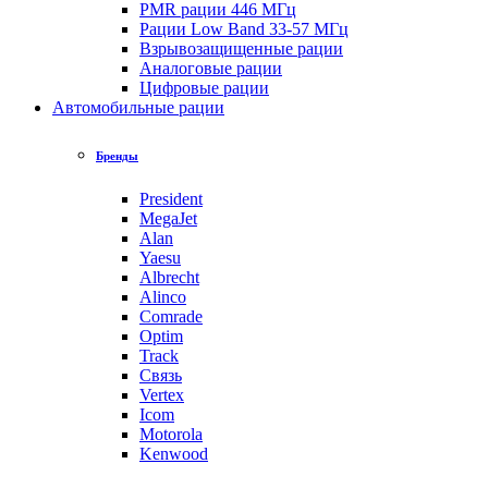
PMR рации 446 МГц
Рации Low Band 33-57 МГц
Взрывозащищенные рации
Аналоговые рации
Цифровые рации
Автомобильные рации
Бренды
President
MegaJet
Alan
Yaesu
Albrecht
Alinco
Comrade
Optim
Track
Связь
Vertex
Icom
Motorola
Kenwood