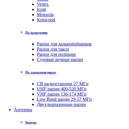
Vertex
Icom
Motorola
Kenwood
По назначению
Рации для дальнобойщиков
Рации для такси
Рации для полиции
Судовые речные рации
По характеристикам
CB радиостанции 27 МГц
UHF рации 400-520 МГц
VHF рации 136-174 МГц
Low Band рации 29-57 МГц
Двухдиапазонные рации
Антенны
Бренды