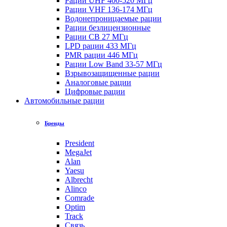
Рации UHF 400-520 МГц
Рации VHF 136-174 МГц
Водонепроницаемые рации
Рации безлицензионные
Рации CB 27 МГц
LPD рации 433 МГц
PMR рации 446 МГц
Рации Low Band 33-57 МГц
Взрывозащищенные рации
Аналоговые рации
Цифровые рации
Автомобильные рации
Бренды
President
MegaJet
Alan
Yaesu
Albrecht
Alinco
Comrade
Optim
Track
Связь