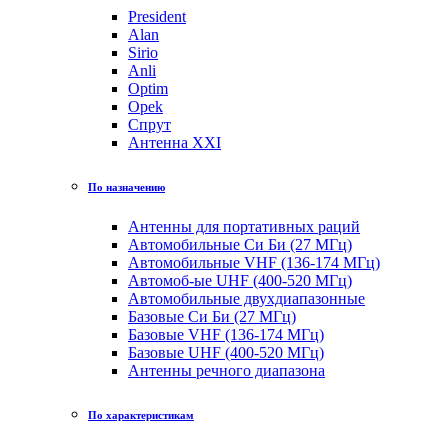
President
Alan
Sirio
Anli
Optim
Opek
Спрут
Антенна XXI
По назначению
Антенны для портативных раций
Автомобильные Си Би (27 МГц)
Автомобильные VHF (136-174 МГц)
Автомоб-ые UHF (400-520 МГц)
Автомобильные двухдиапазонные
Базовые Си Би (27 МГц)
Базовые VHF (136-174 МГц)
Базовые UHF (400-520 МГц)
Антенны речного диапазона
По характеристикам