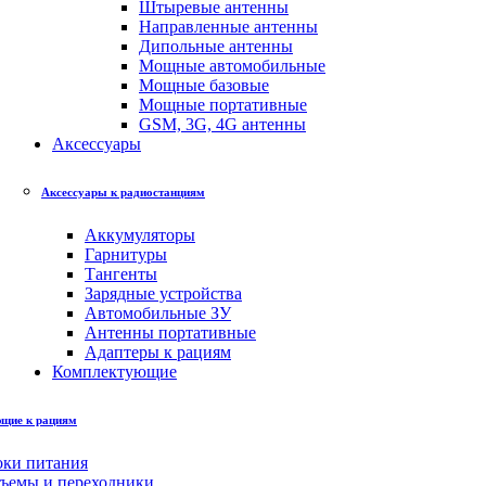
Штыревые антенны
Направленные антенны
Дипольные антенны
Мощные автомобильные
Мощные базовые
Мощные портативные
GSM, 3G, 4G антенны
Аксессуары
Аксессуары к радиостанциям
Аккумуляторы
Гарнитуры
Тангенты
Зарядные устройства
Автомобильные ЗУ
Антенны портативные
Адаптеры к рациям
Комплектующие
щие к рациям
оки питания
зъемы и переходники