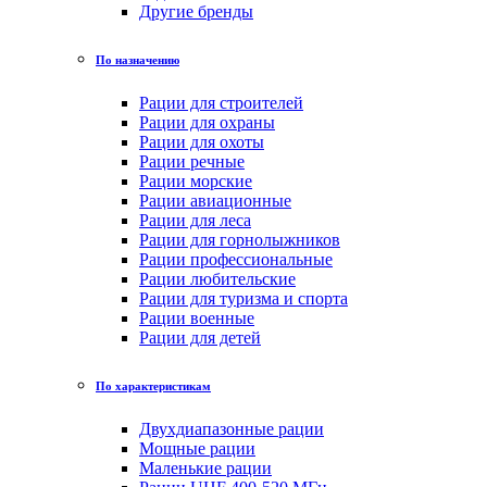
Другие бренды
По назначению
Рации для строителей
Рации для охраны
Рации для охоты
Рации речные
Рации морские
Рации авиационные
Рации для леса
Рации для горнолыжников
Рации профессиональные
Рации любительские
Рации для туризма и спорта
Рации военные
Рации для детей
По характеристикам
Двухдиапазонные рации
Мощные рации
Маленькие рации