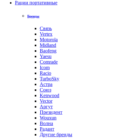
Рации портативные
Бренды
Связь
Vertex
Motorola
Midland
Baofeng
Yaesu
Comrade
Icom
Racio
TurboSky
Астра
Союз
Kenwood
Vector
Аргут
Президент
Wouxun
Волна
Радант
Другие бренды