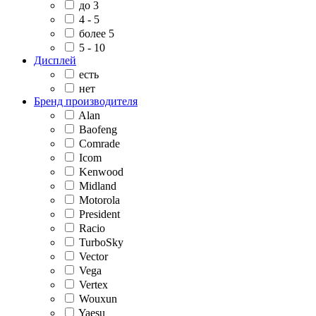
до 3
4 - 5
более 5
5 - 10
Дисплей
есть
нет
Бренд производителя
Alan
Baofeng
Comrade
Icom
Kenwood
Midland
Motorola
President
Racio
TurboSky
Vector
Vega
Vertex
Wouxun
Yaesu