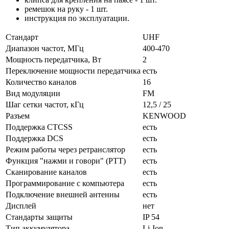
ремешок на руку - 1 шт.
инструкция по эксплуатации.
Стандарт
UHF
Диапазон частот, МГц
400-470
Мощность передатчика, Вт
2
Переключение мощности передатчика
есть
Количество каналов
16
Вид модуляции
FM
Шаг сетки частот, кГц
12,5 / 25
Разъем
KENWOOD
Поддержка CTCSS
есть
Поддержка DCS
есть
Режим работы через ретранслятор
есть
Функция "нажми и говори" (PTT)
есть
Сканирование каналов
есть
Программирование с компьютера
есть
Подключение внешней антенны
есть
Дисплей
нет
Стандарты защиты
IP 54
Тип аккумулятора
Li-Ion