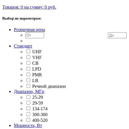
Товаров: 0 на сумму: 0 руб.
Выбор по параметрам:
Розничная цена
Стандарт
UHF
VHF
CB
LPD
PMR
LB
Речной диапазон
Диапазон, МГц
25-29
29-59
134-174
300-360
400-520
Мощность, Вт