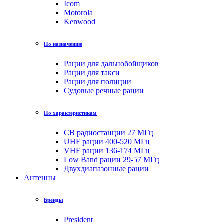
Icom
Motorola
Kenwood
По назначению
Рации для дальнобойщиков
Рации для такси
Рации для полиции
Судовые речные рации
По характеристикам
CB радиостанции 27 МГц
UHF рации 400-520 МГц
VHF рации 136-174 МГц
Low Band рации 29-57 МГц
Двухдиапазонные рации
Антенны
Бренды
President