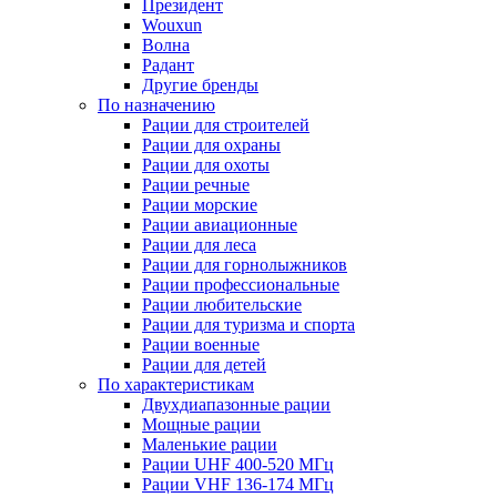
Президент
Wouxun
Волна
Радант
Другие бренды
По назначению
Рации для строителей
Рации для охраны
Рации для охоты
Рации речные
Рации морские
Рации авиационные
Рации для леса
Рации для горнолыжников
Рации профессиональные
Рации любительские
Рации для туризма и спорта
Рации военные
Рации для детей
По характеристикам
Двухдиапазонные рации
Мощные рации
Маленькие рации
Рации UHF 400-520 МГц
Рации VHF 136-174 МГц