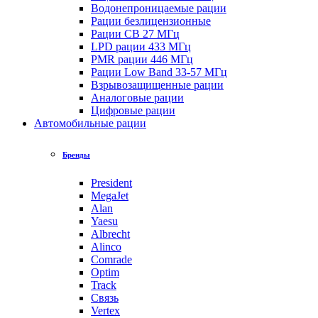
Водонепроницаемые рации
Рации безлицензионные
Рации CB 27 МГц
LPD рации 433 МГц
PMR рации 446 МГц
Рации Low Band 33-57 МГц
Взрывозащищенные рации
Аналоговые рации
Цифровые рации
Автомобильные рации
Бренды
President
MegaJet
Alan
Yaesu
Albrecht
Alinco
Comrade
Optim
Track
Связь
Vertex