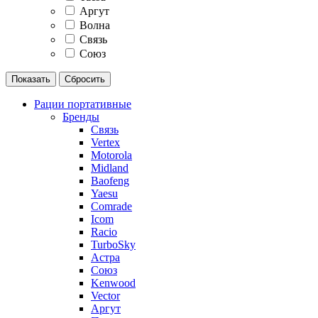
Аргут
Волна
Связь
Союз
Рации портативные
Бренды
Связь
Vertex
Motorola
Midland
Baofeng
Yaesu
Comrade
Icom
Racio
TurboSky
Астра
Союз
Kenwood
Vector
Аргут