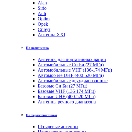
Alan
Sirio
Anli
Optim
Opek
Спрут
Антенна XXI
По назначению
Антенны для портативных раций
Автомобильные Си Би (27 МГц)
Автомобильные VHF (136-174 МГц)
Автомоб-ые UHF (400-520 МГц)
Автомобильные двухдиапазонные
Базовые Си Би (27 МГц)
Базовые VHF (136-174 МГц)
Базовые UHF (400-520 МГц)
Антенны речного диапазона
По характеристикам
Штыревые антенны
Направленные антенны