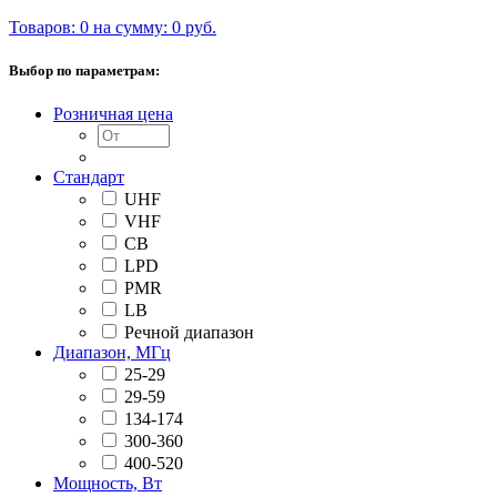
Товаров: 0 на сумму: 0 руб.
Выбор по параметрам:
Розничная цена
Стандарт
UHF
VHF
CB
LPD
PMR
LB
Речной диапазон
Диапазон, МГц
25-29
29-59
134-174
300-360
400-520
Мощность, Вт