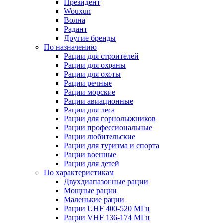
Президент
Wouxun
Волна
Радант
Другие бренды
По назначению
Рации для строителей
Рации для охраны
Рации для охоты
Рации речные
Рации морские
Рации авиационные
Рации для леса
Рации для горнолыжников
Рации профессиональные
Рации любительские
Рации для туризма и спорта
Рации военные
Рации для детей
По характеристикам
Двухдиапазонные рации
Мощные рации
Маленькие рации
Рации UHF 400-520 МГц
Рации VHF 136-174 МГц