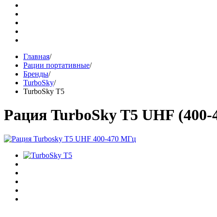
Главная
/
Рации портативные
/
Бренды
/
TurboSky
/
TurboSky T5
Рация TurboSky T5 UHF (400-