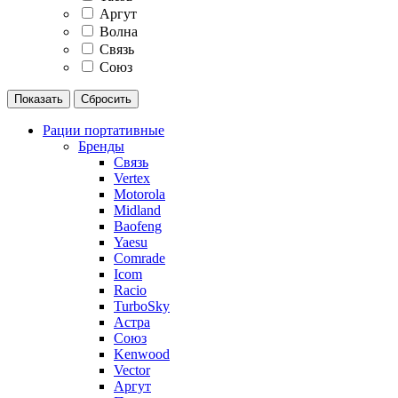
Аргут
Волна
Связь
Союз
Рации портативные
Бренды
Связь
Vertex
Motorola
Midland
Baofeng
Yaesu
Comrade
Icom
Racio
TurboSky
Астра
Союз
Kenwood
Vector
Аргут