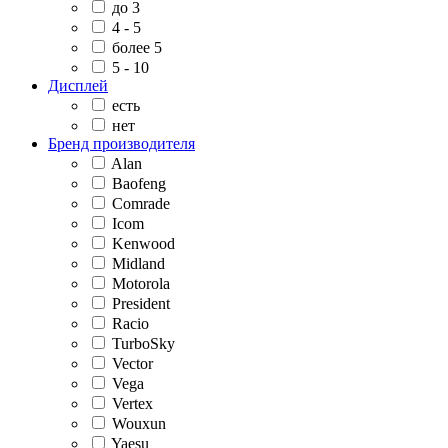
до 3
4 - 5
более 5
5 - 10
Дисплей
есть
нет
Бренд производителя
Alan
Baofeng
Comrade
Icom
Kenwood
Midland
Motorola
President
Racio
TurboSky
Vector
Vega
Vertex
Wouxun
Yaesu