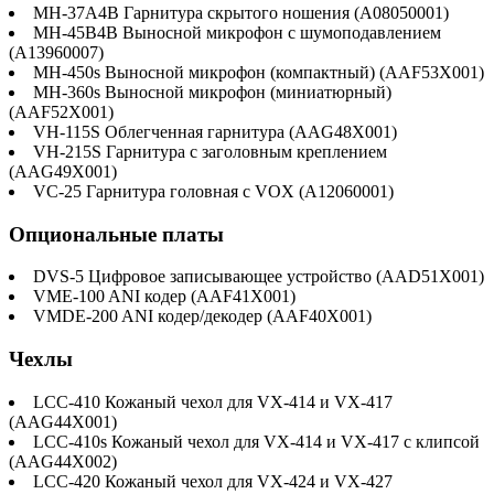
MH-37A4B Гарнитура скрытого ношения (A08050001)
MH-45B4B Выносной микрофон с шумоподавлением
(A13960007)
MH-450s Выносной микрофон (компактный) (AAF53X001)
MH-360s Выносной микрофон (миниатюрный)
(AAF52X001)
VH-115S Облегченная гарнитура (AAG48X001)
VH-215S Гарнитура с заголовным креплением
(AAG49X001)
VC-25 Гарнитура головная с VOX (A12060001)
Опциональные платы
DVS-5 Цифровое записывающее устройство (AAD51X001)
VME-100 ANI кодер (AAF41X001)
VMDE-200 ANI кодер/декодер (AAF40X001)
Чехлы
LCC-410 Кожаный чехол для VX-414 и VX-417
(AAG44X001)
LCC-410s Кожаный чехол для VX-414 и VX-417 c клипсой
(AAG44X002)
LCC-420 Кожаный чехол для VX-424 и VX-427