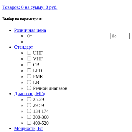
Товаров: 0 на сумму: 0 руб.
Выбор по параметрам:
Розничная цена
Стандарт
UHF
VHF
CB
LPD
PMR
LB
Речной диапазон
Диапазон, МГц
25-29
29-59
134-174
300-360
400-520
Мощность, Вт