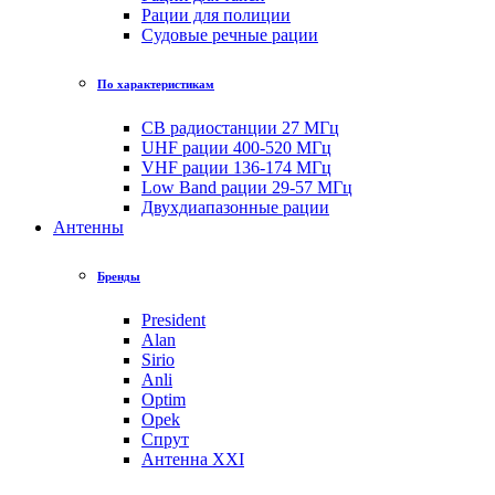
Рации для полиции
Судовые речные рации
По характеристикам
CB радиостанции 27 МГц
UHF рации 400-520 МГц
VHF рации 136-174 МГц
Low Band рации 29-57 МГц
Двухдиапазонные рации
Антенны
Бренды
President
Alan
Sirio
Anli
Optim
Opek
Спрут
Антенна XXI