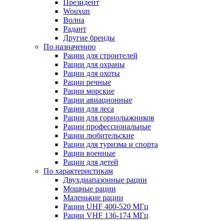
Президент
Wouxun
Волна
Радант
Другие бренды
По назначению
Рации для строителей
Рации для охраны
Рации для охоты
Рации речные
Рации морские
Рации авиационные
Рации для леса
Рации для горнолыжников
Рации профессиональные
Рации любительские
Рации для туризма и спорта
Рации военные
Рации для детей
По характеристикам
Двухдиапазонные рации
Мощные рации
Маленькие рации
Рации UHF 400-520 МГц
Рации VHF 136-174 МГц