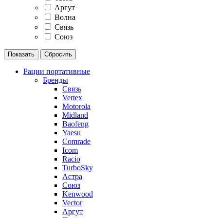
Аргут
Волна
Связь
Союз
Рации портативные
Бренды
Связь
Vertex
Motorola
Midland
Baofeng
Yaesu
Comrade
Icom
Racio
TurboSky
Астра
Союз
Kenwood
Vector
Аргут