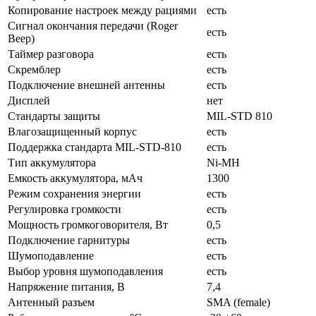
Копирование настроек между рациями
есть
Сигнал окончания передачи (Roger
есть
Beep)
Таймер разговора
есть
Скремблер
есть
Подключение внешней антенны
есть
Дисплей
нет
Стандарты защиты
MIL-STD 810
Влагозащищенный корпус
есть
Поддержка стандарта MIL-STD-810
есть
Тип аккумулятора
Ni-MH
Емкость аккумулятора, мАч
1300
Режим сохранения энергии
есть
Регулировка громкости
есть
Мощность громкоговорителя, Вт
0,5
Подключение гарнитуры
есть
Шумоподавление
есть
Выбор уровня шумоподавления
есть
Нaпряжение питaния, В
7,4
Антенный разъем
SMA (female)