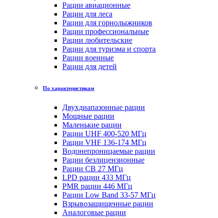
Рации авиационные
Рации для леса
Рации для горнолыжников
Рации профессиональные
Рации любительские
Рации для туризма и спорта
Рации военные
Рации для детей
По характеристикам
Двухдиапазонные рации
Мощные рации
Маленькие рации
Рации UHF 400-520 МГц
Рации VHF 136-174 МГц
Водонепроницаемые рации
Рации безлицензионные
Рации CB 27 МГц
LPD рации 433 МГц
PMR рации 446 МГц
Рации Low Band 33-57 МГц
Взрывозащищенные рации
Аналоговые рации