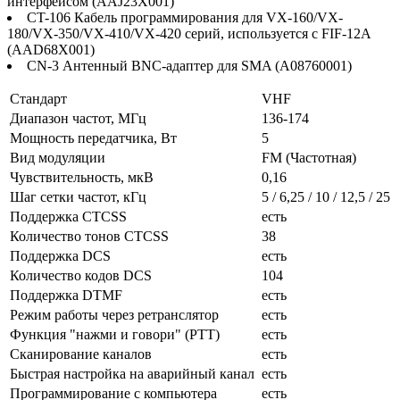
интерфейсом (AAJ23X001)
CT-106 Кабель программирования для VX-160/VX-
180/VX-350/VX-410/VX-420 серий, используется с FIF-12A
(AAD68X001)
CN-3 Антенный BNC-адаптер для SMA (A08760001)
Стандарт
VHF
Диапазон частот, МГц
136-174
Мощность передатчика, Вт
5
Вид модуляции
FM (Частотная)
Чувствительность, мкВ
0,16
Шаг сетки частот, кГц
5 / 6,25 / 10 / 12,5 / 25
Поддержка CTCSS
есть
Количество тонов CTCSS
38
Поддержка DCS
есть
Количество кодов DCS
104
Поддержка DTMF
есть
Режим работы через ретранслятор
есть
Функция "нажми и говори" (PTT)
есть
Сканирование каналов
есть
Быстрая настройка на аварийный канал
есть
Программирование с компьютера
есть