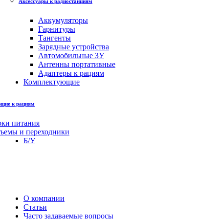
Аксессуары к радиостанциям
Аккумуляторы
Гарнитуры
Тангенты
Зарядные устройства
Автомобильные ЗУ
Антенны портативные
Адаптеры к рациям
Комплектующие
щие к рациям
оки питания
зъемы и переходники
Б/У
О компании
Статьи
Часто задаваемые вопросы