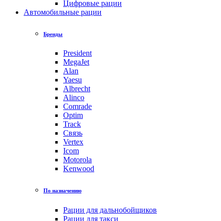
Цифровые рации
Автомобильные рации
Бренды
President
MegaJet
Alan
Yaesu
Albrecht
Alinco
Comrade
Optim
Track
Связь
Vertex
Icom
Motorola
Kenwood
По назначению
Рации для дальнобойщиков
Рации для такси