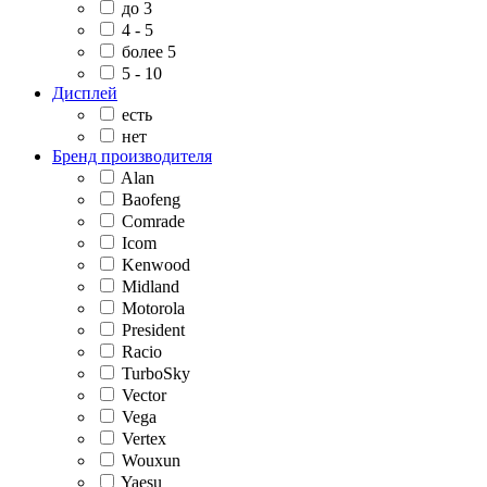
до 3
4 - 5
более 5
5 - 10
Дисплей
есть
нет
Бренд производителя
Alan
Baofeng
Comrade
Icom
Kenwood
Midland
Motorola
President
Racio
TurboSky
Vector
Vega
Vertex
Wouxun
Yaesu