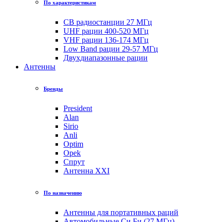
По характеристикам
CB радиостанции 27 МГц
UHF рации 400-520 МГц
VHF рации 136-174 МГц
Low Band рации 29-57 МГц
Двухдиапазонные рации
Антенны
Бренды
President
Alan
Sirio
Anli
Optim
Opek
Спрут
Антенна XXI
По назначению
Антенны для портативных раций
Автомобильные Си Би (27 МГц)