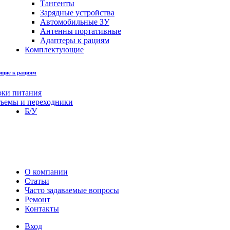
Тангенты
Зарядные устройства
Автомобильные ЗУ
Антенны портативные
Адаптеры к рациям
Комплектующие
щие к рациям
оки питания
зъемы и переходники
Б/У
О компании
Статьи
Часто задаваемые вопросы
Ремонт
Контакты
Вход