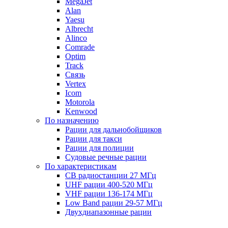
MegaJet
Alan
Yaesu
Albrecht
Alinco
Comrade
Optim
Track
Связь
Vertex
Icom
Motorola
Kenwood
По назначению
Рации для дальнобойщиков
Рации для такси
Рации для полиции
Судовые речные рации
По характеристикам
CB радиостанции 27 МГц
UHF рации 400-520 МГц
VHF рации 136-174 МГц
Low Band рации 29-57 МГц
Двухдиапазонные рации