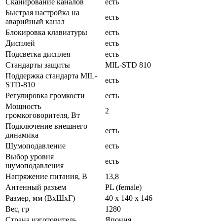
Сканирование каналов
есть
Быстрая настройка на
есть
аварийный канал
Блокировка клавиатуры
есть
Дисплей
есть
Подсветка дисплея
есть
Стандарты защиты
MIL-STD 810
Поддержка стандарта MIL-
есть
STD-810
Регулировка громкости
есть
Мощность
2
громкоговорителя, Вт
Подключение внешнего
есть
динамика
Шумоподавление
есть
Выбор уровня
есть
шумоподавления
Нaпряжение питaния, В
13,8
Антенный разъем
PL (female)
Размер, мм (ВхШхГ)
40 x 140 х 146
Вес, гр
1280
Страна изготовитель
Япония