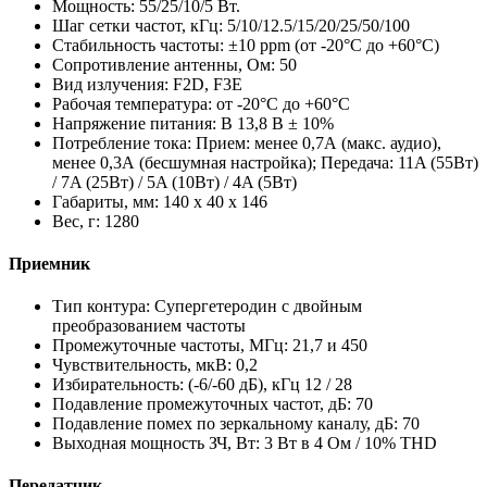
Мощность: 55/25/10/5 Вт.
Шаг сетки частот, кГц: 5/10/12.5/15/20/25/50/100
Стабильность частоты: ±10 ppm (от -20°С до +60°С)
Сопротивление антенны, Ом: 50
Вид излучения: F2D, F3E
Рабочая температура: от -20°С до +60°С
Напряжение питания: В 13,8 В ± 10%
Потребление тока: Прием: менее 0,7А (макс. аудио),
менее 0,3А (бесшумная настройка); Передача: 11A (55Вт)
/ 7A (25Вт) / 5A (10Вт) / 4A (5Вт)
Габариты, мм: 140 х 40 х 146
Вес, г: 1280
Приемник
Тип контура: Супергетеродин с двойным
преобразованием частоты
Промежуточные частоты, МГц: 21,7 и 450
Чувствительность, мкВ: 0,2
Избирательность: (-6/-60 дБ), кГц 12 / 28
Подавление промежуточных частот, дБ: 70
Подавление помех по зеркальному каналу, дБ: 70
Выходная мощность ЗЧ, Вт: 3 Вт в 4 Ом / 10% THD
Передатчик