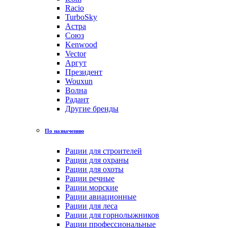
Racio
TurboSky
Астра
Союз
Kenwood
Vector
Аргут
Президент
Wouxun
Волна
Радант
Другие бренды
По назначению
Рации для строителей
Рации для охраны
Рации для охоты
Рации речные
Рации морские
Рации авиационные
Рации для леса
Рации для горнолыжников
Рации профессиональные