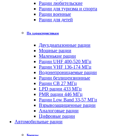
Рации любительские
Рации для туризма и спорта
Рации военные
Рации для детей
По характеристикам
Двухдиапазонные рации
Мощные рации
Маленькие рации
Рации UHF 400-520 МГц
Рации VHF 136-174 МГц
Водонепроницаемые рации
Рации безлицензионные
Рации CB 27 МГц
LPD рации 433 МГц
PMR рации 446 МГц
Рации Low Band 33-57 МГц
Взрывозащищенные рации
Аналоговые рации
Цифровые рации
Автомобильные рации
Бренды