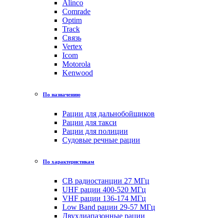
Alinco
Comrade
Optim
Track
Связь
Vertex
Icom
Motorola
Kenwood
По назначению
Рации для дальнобойщиков
Рации для такси
Рации для полиции
Судовые речные рации
По характеристикам
CB радиостанции 27 МГц
UHF рации 400-520 МГц
VHF рации 136-174 МГц
Low Band рации 29-57 МГц
Двухдиапазонные рации