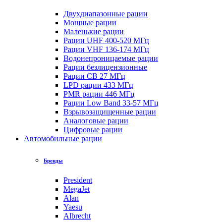
Двухдиапазонные рации
Мощные рации
Маленькие рации
Рации UHF 400-520 МГц
Рации VHF 136-174 МГц
Водонепроницаемые рации
Рации безлицензионные
Рации CB 27 МГц
LPD рации 433 МГц
PMR рации 446 МГц
Рации Low Band 33-57 МГц
Взрывозащищенные рации
Аналоговые рации
Цифровые рации
Автомобильные рации
Бренды
President
MegaJet
Alan
Yaesu
Albrecht