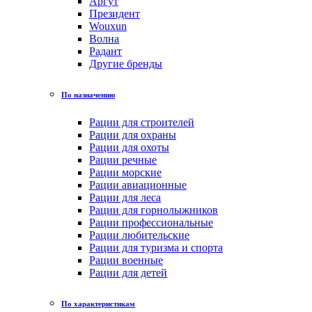
Аргут
Президент
Wouxun
Волна
Радант
Другие бренды
По назначению
Рации для строителей
Рации для охраны
Рации для охоты
Рации речные
Рации морские
Рации авиационные
Рации для леса
Рации для горнолыжников
Рации профессиональные
Рации любительские
Рации для туризма и спорта
Рации военные
Рации для детей
По характеристикам